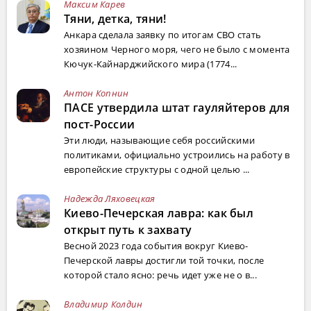
Максим Карев
Тяни, детка, тяни!
Анкара сделала заявку по итогам СВО стать
хозяином Черного моря, чего не было с момента
Кючук-Кайнарджийского мира (1774...
Антон Копнин
ПАСЕ утвердила штат гауляйтеров для
пост-России
Эти люди, называющие себя российскими
политиками, официально устроились на работу в
европейские структуры с одной целью ...
Надежда Ляховецкая
Киево-Печерская лавра: как был
открыт путь к захвату
Весной 2023 года события вокруг Киево-
Печерской лавры достигли той точки, после
которой стало ясно: речь идет уже не о в...
Владимир Колдин