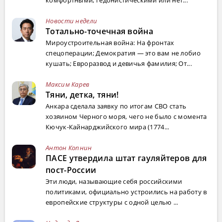
комфортными, гедонистическими или нет...
Новости недели
Тотально-точечная война
Мироустроительная война: На фронтах
спецоперации; Демократия — это вам не лобио
кушать; Евроразвод и девичья фамилия; От...
Максим Карев
Тяни, детка, тяни!
Анкара сделала заявку по итогам СВО стать
хозяином Черного моря, чего не было с момента
Кючук-Кайнарджийского мира (1774...
Антон Копнин
ПАСЕ утвердила штат гауляйтеров для
пост-России
Эти люди, называющие себя российскими
политиками, официально устроились на работу в
европейские структуры с одной целью ...