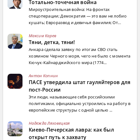
Тотально-точечная война
Мироустроительная война: На фронтах
спецоперации; Демократия — это вам не лобио
кушать; Евроразвод и девичья фамилия; От...
Максим Карев
Тяни, детка, тяни!
Анкара сделала заявку по итогам СВО стать
хозяином Черного моря, чего не было с момента
Кючук-Кайнарджийского мира (1774...
Антон Копнин
ПАСЕ утвердила штат гауляйтеров для
пост-России
Эти люди, называющие себя российскими
политиками, официально устроились на работу в
европейские структуры с одной целью ...
Надежда Ляховецкая
Киево-Печерская лавра: как был
открыт путь к захвату