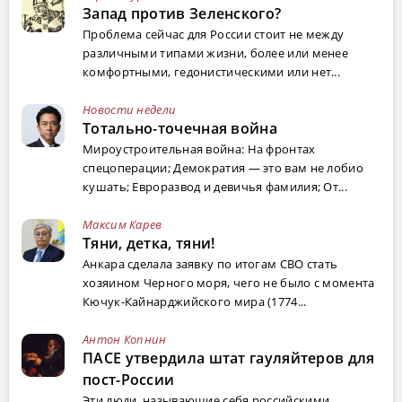
Запад против Зеленского?
Проблема сейчас для России стоит не между
различными типами жизни, более или менее
комфортными, гедонистическими или нет...
Новости недели
Тотально-точечная война
Мироустроительная война: На фронтах
спецоперации; Демократия — это вам не лобио
кушать; Евроразвод и девичья фамилия; От...
Максим Карев
Тяни, детка, тяни!
Анкара сделала заявку по итогам СВО стать
хозяином Черного моря, чего не было с момента
Кючук-Кайнарджийского мира (1774...
Антон Копнин
ПАСЕ утвердила штат гауляйтеров для
пост-России
Эти люди, называющие себя российскими