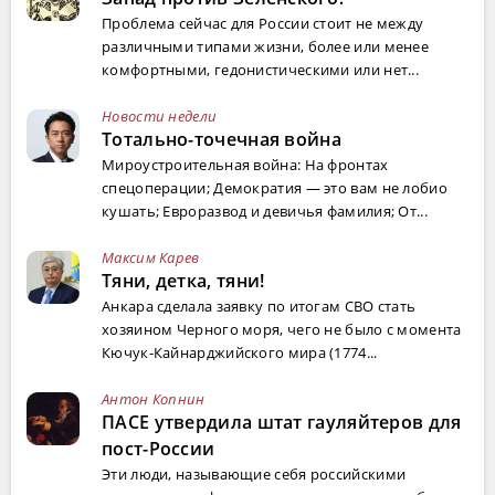
Проблема сейчас для России стоит не между
различными типами жизни, более или менее
комфортными, гедонистическими или нет...
Новости недели
Тотально-точечная война
Мироустроительная война: На фронтах
спецоперации; Демократия — это вам не лобио
кушать; Евроразвод и девичья фамилия; От...
Максим Карев
Тяни, детка, тяни!
Анкара сделала заявку по итогам СВО стать
хозяином Черного моря, чего не было с момента
Кючук-Кайнарджийского мира (1774...
Антон Копнин
ПАСЕ утвердила штат гауляйтеров для
пост-России
Эти люди, называющие себя российскими