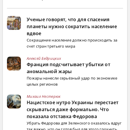
Ученые говорят, что для спасения
планеты нужно сократить население
вдвое
Сокращение население должно происходить за
счет стран третьего мира
Алексей Бедрицких
Франция подсчитывает убытки от
аномальной жары
Пожары нанесли серьёзный удар по экономике
целых регионов
Михаил Нестерюк
Нацистское нутро Украины перестает
скрываться даже формально. Что
показала отставка Федорова
Убрать Федорова для Зеленского оказалось вдруг
так важно, что он готов был для этого грохнуть