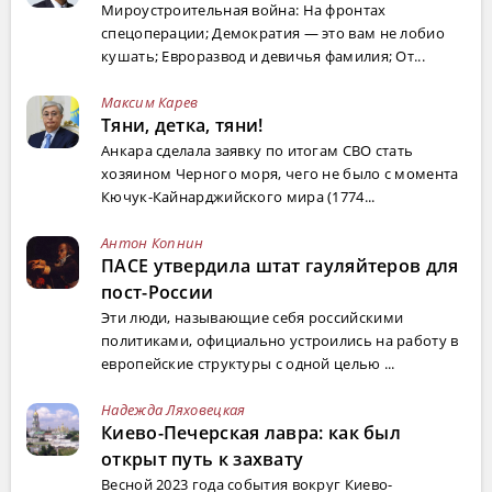
Мироустроительная война: На фронтах
спецоперации; Демократия — это вам не лобио
кушать; Евроразвод и девичья фамилия; От...
Максим Карев
Тяни, детка, тяни!
Анкара сделала заявку по итогам СВО стать
хозяином Черного моря, чего не было с момента
Кючук-Кайнарджийского мира (1774...
Антон Копнин
ПАСЕ утвердила штат гауляйтеров для
пост-России
Эти люди, называющие себя российскими
политиками, официально устроились на работу в
европейские структуры с одной целью ...
Надежда Ляховецкая
Киево-Печерская лавра: как был
открыт путь к захвату
Весной 2023 года события вокруг Киево-