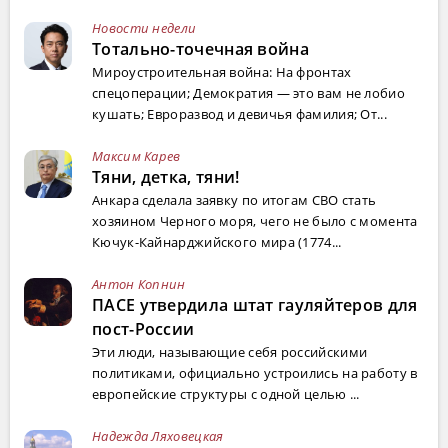
Новости недели
Тотально-точечная война
Мироустроительная война: На фронтах
спецоперации; Демократия — это вам не лобио
кушать; Евроразвод и девичья фамилия; От...
Максим Карев
Тяни, детка, тяни!
Анкара сделала заявку по итогам СВО стать
хозяином Черного моря, чего не было с момента
Кючук-Кайнарджийского мира (1774...
Антон Копнин
ПАСЕ утвердила штат гауляйтеров для
пост-России
Эти люди, называющие себя российскими
политиками, официально устроились на работу в
европейские структуры с одной целью ...
Надежда Ляховецкая