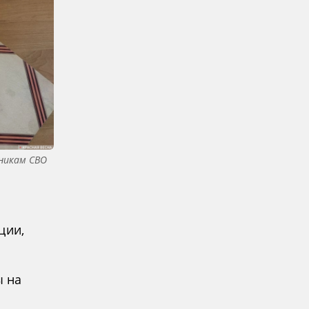
никам СВО
е
ции,
ы на