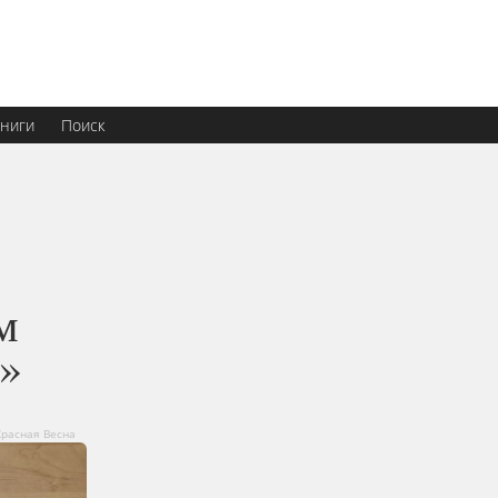
ниги
Поиск
м
»
Красная Весна