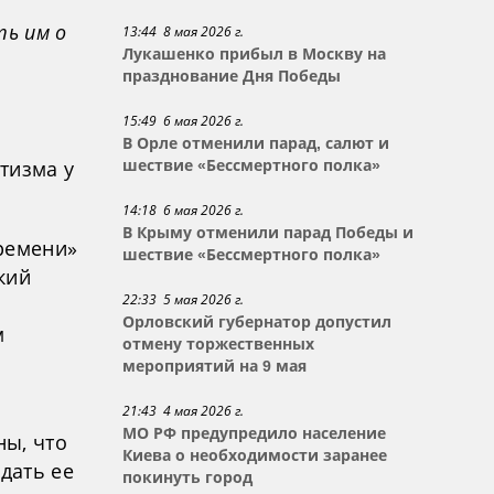
ть им о
13:44 8 мая 2026 г.
Лукашенко прибыл в Москву на
празднование Дня Победы
15:49 6 мая 2026 г.
В Орле отменили парад, салют и
тизма у
шествие «Бессмертного полка»
14:18 6 мая 2026 г.
В Крыму отменили парад Победы и
ремени»
шествие «Бессмертного полка»
кий
22:33 5 мая 2026 г.
Орловский губернатор допустил
м
отмену торжественных
мероприятий на 9 мая
21:43 4 мая 2026 г.
МО РФ предупредило население
ны, что
Киева о необходимости заранее
дать ее
покинуть город