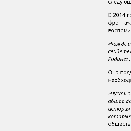
следующ
В 2014 
фронта».
воспомин
«Каждый
свидетел
Родине»
Она под
необход
«Пусть 
общее д
история 
которые 
обществ