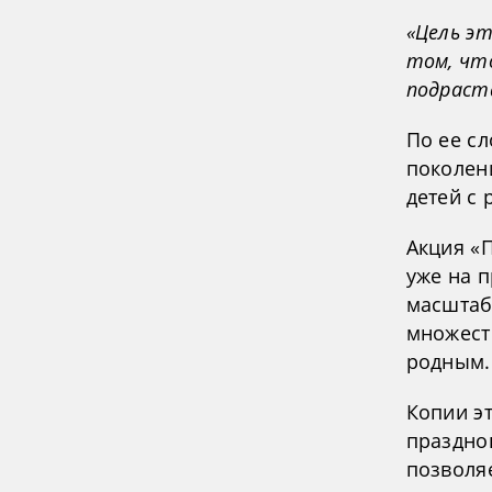
«Цель эт
том, что
подраст
По ее с
поколен
детей с 
Акция «
уже на 
масштаб
множест
родным.
Копии э
праздно
позволяе