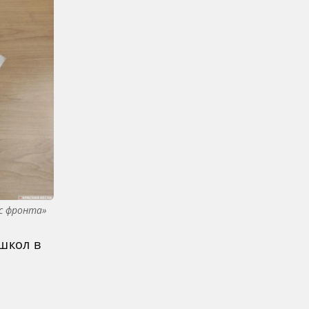
с фронта»
школ в