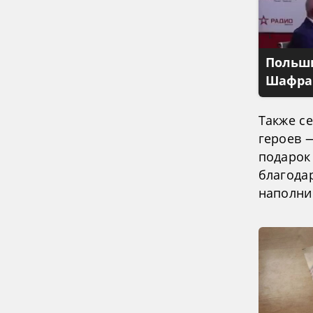
Польши
Шафран
Также с
героев 
подарок
благода
наполнив