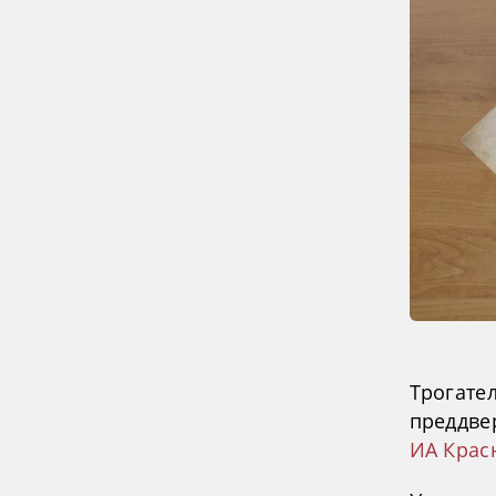
Трогате
преддве
ИА Крас