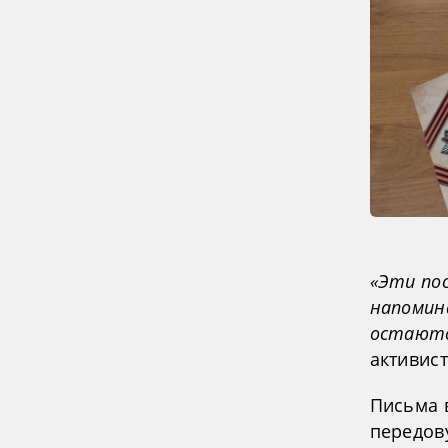
«Эти по
напомин
остаютс
активис
Письма 
передов