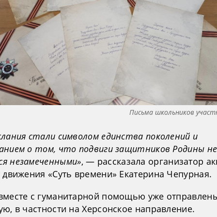
Письма школьников участ
слания стали символом единства поколений и
анием о том, что подвиги защитников Родины н
я незамеченными»
, — рассказала организатор ак
т движения «Суть времени» Екатерина Чепурная.
вместе с гуманитарной помощью уже отправлен
ую, в частности на Херсонское направление.