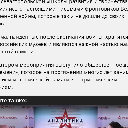
 севастопольской «Школы развития и творчества
мились с настоящими письмами фронтовиков Ве
венной войны, которые так и не дошли до своих
в.
ьма, найденные после окончания войны, хранятся
российских музеев и являются важной частью н
еской памяти.
атором мероприятия выступило общественное д
ремени», которое на протяжении многих лет зани
нием исторической памяти и патриотическим
нием.
те также: