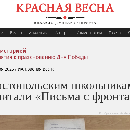
ти
Видео
Аналитика
Авторы
Комментарии
Газета
К
 историей
ятия к празднованию Дня Победы
ая 2025
/ ИА Красная Весна
астопольским школьника
читали «Письма с фронта
Изображение: © ИА 