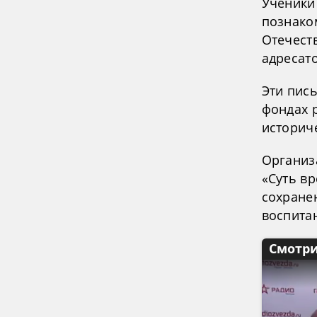
Ученики
познако
Отечест
адресато
Эти пис
фондах 
историч
Организ
«Суть в
сохране
воспита
Смотри