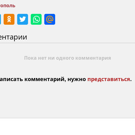
тополь
ентарии
Пока нет ни одного комментария
аписать комментарий, нужно
представиться
.