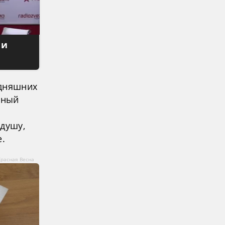
 и
одняшних
нный
 душу,
е.
Красная Весна