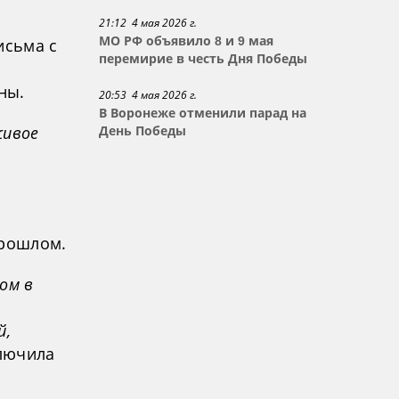
21:12 4 мая 2026 г.
МО РФ объявило 8 и 9 мая
исьма с
перемирие в честь Дня Победы
ны.
20:53 4 мая 2026 г.
В Воронеже отменили парад на
живое
День Победы
прошлом.
ом в
й,
ключила