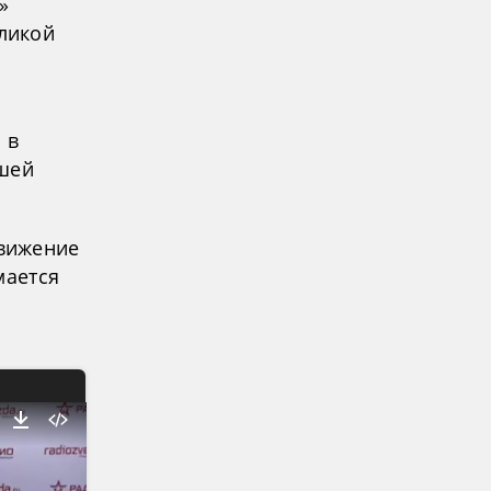
»
ликой
 в
ашей
вижение
мается