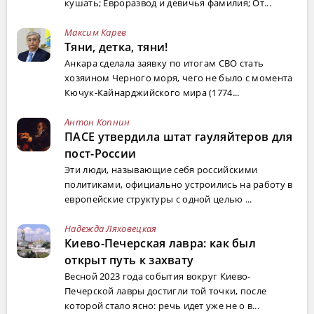
кушать; Евроразвод и девичья фамилия; От...
Максим Карев
Тяни, детка, тяни!
Анкара сделала заявку по итогам СВО стать
хозяином Черного моря, чего не было с момента
Кючук-Кайнарджийского мира (1774...
Антон Копнин
ПАСЕ утвердила штат гауляйтеров для
пост-России
Эти люди, называющие себя российскими
политиками, официально устроились на работу в
европейские структуры с одной целью ...
Надежда Ляховецкая
Киево-Печерская лавра: как был
открыт путь к захвату
Весной 2023 года события вокруг Киево-
Печерской лавры достигли той точки, после
которой стало ясно: речь идет уже не о в...