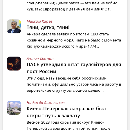
спецоперации; Демократия — это вам не лобио
кушать; Евроразвод и девичья фамилия; От...
Максим Карев
Тяни, детка, тяни!
Анкара сделала заявку по итогам СВО стать
хозяином Черного моря, чего не было с момента
Кючук-Кайнарджийского мира (1774...
Антон Копнин
ПАСЕ утвердила штат гауляйтеров для
пост-России
Эти люди, называющие себя российскими
политиками, официально устроились на работу в
европейские структуры с одной целью ...
Надежда Ляховецкая
Киево-Печерская лавра: как был
открыт путь к захвату
Весной 2023 года события вокруг Киево-
Печерской лавры достигли той точки, после