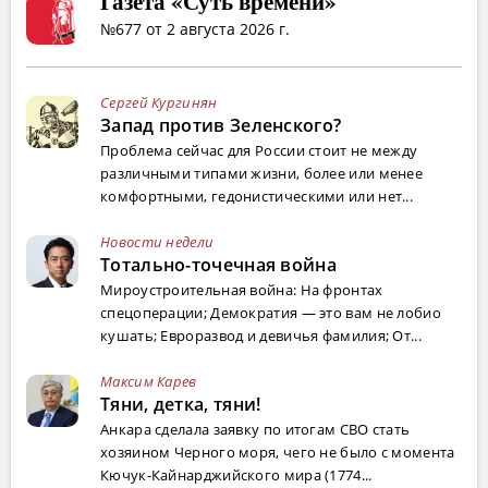
Газета «Суть времени»
№677 от 2 августа 2026 г.
Сергей Кургинян
Запад против Зеленского?
Проблема сейчас для России стоит не между
различными типами жизни, более или менее
комфортными, гедонистическими или нет...
Новости недели
Тотально-точечная война
Мироустроительная война: На фронтах
спецоперации; Демократия — это вам не лобио
кушать; Евроразвод и девичья фамилия; От...
Максим Карев
Тяни, детка, тяни!
Анкара сделала заявку по итогам СВО стать
хозяином Черного моря, чего не было с момента
Кючук-Кайнарджийского мира (1774...