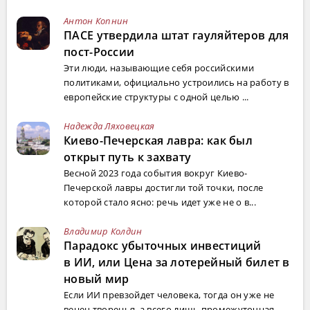
Антон Копнин
ПАСЕ утвердила штат гауляйтеров для
пост-России
Эти люди, называющие себя российскими
политиками, официально устроились на работу в
европейские структуры с одной целью ...
Надежда Ляховецкая
Киево-Печерская лавра: как был
открыт путь к захвату
Весной 2023 года события вокруг Киево-
Печерской лавры достигли той точки, после
которой стало ясно: речь идет уже не о в...
Владимир Колдин
Парадокс убыточных инвестиций
в ИИ, или Цена за лотерейный билет в
новый мир
Если ИИ превзойдет человека, тогда он уже не
венец творенья, а всего лишь промежуточная