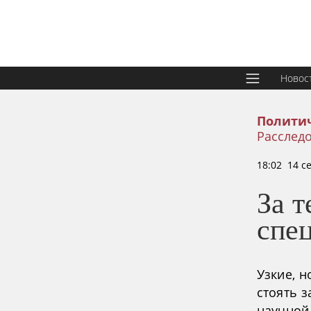
Новос
Политич
Расследо
18:02 14 с
За т
спе
Узкие, 
стоять з
научной