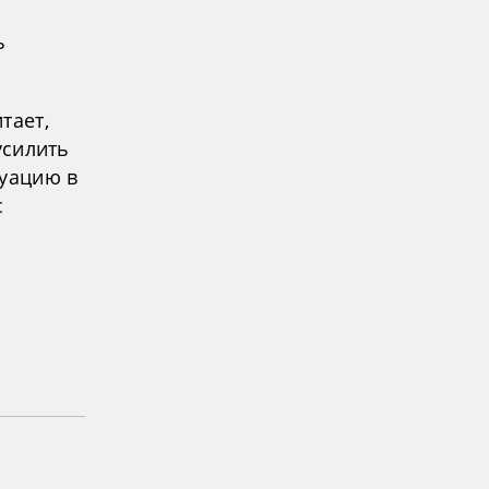
ь
тает,
усилить
туацию в
с