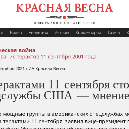
ти
Видео
Аналитика
Авторы
Комментарии
Газета
К
еская война
вание терактов 11 сентября 2001 года
ентября 2021
/ ИА Красная Весна
ерактами 11 сентября сто
цслужбы США — мнени
но мощные группы в американских спецслужбах м
а терактами 11 сентября, заявил вице-президент 
 работе Международного общественного фонда