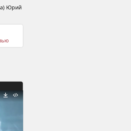
на) Юрий
вью