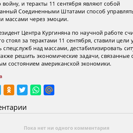
 войну, и теракты 11 сентября являют собой
анный Соединенными Штатами способ управлят
 и массами через эмоции.
езидент Центра Кургиняна по научной работе счи
кто стоял за терактами 11 сентября, ставили цели 
ь спецслужб над массами, дестабилизировать си
 также решить экономические задачи, связанные 
ым состоянием американской экономики.
а
ентарии
Пока нет ни одного комментария