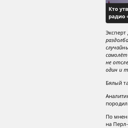
Кто ут
радио 
Эксперт
раздолб
случайн
самолёта
не отсле
один и т
Бялый т
Аналитик
породил 
По мнен
на Перл