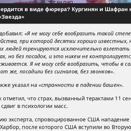
вердится в виде фюрера? Кургинян и Шафран 
«Звезда»
 добавил:
«Я не могу себе вообразить такой степ
айства, при которой десятки хорошо известных, 
ых людей тренируются исключительно взлетать
х, но без посадок, и это никем не контролируетс
живается. Я не могу себе вообразить, чтобы в са
от же, посадили без сигналов, без звонков»
.
акже указал на
«странности в падении башен»
.
 отметил, что страх, вызванный терактами 11 се
сдвиг в психологии масс.
ию эксперта, спровоцированное США нападение
-Харбор, после которого США вступили во Втору