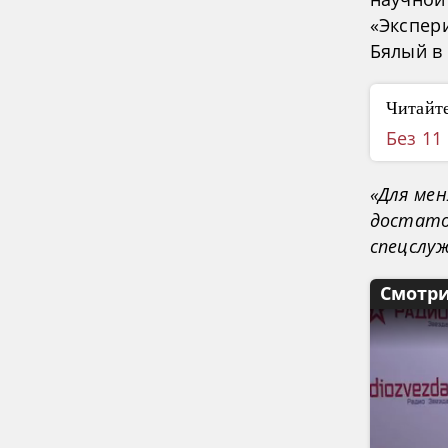
«Экспер
Бялый в
Читайте
Без 11
«Для мен
достато
спецслу
Смотри