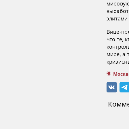
мировую
выработ
элитами
Вице-пр
что те, 
контрол
мире, а
кризисн
Москв
Комм