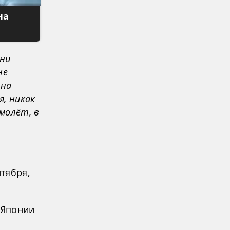
на
ени
не
 на
я, никак
молёт, в
нтября,
 Японии
ю