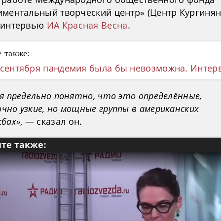
иментальный творческий центр» (Центр Кургиня
 интервью
ИА Красная Весна
.
 также:
 сентября пандемия была бы невозможна. Интер
я предельно понятно, что это определённые,
чно узкие, но мощные группы в американских
жбах»
, — сказал он.
те также: