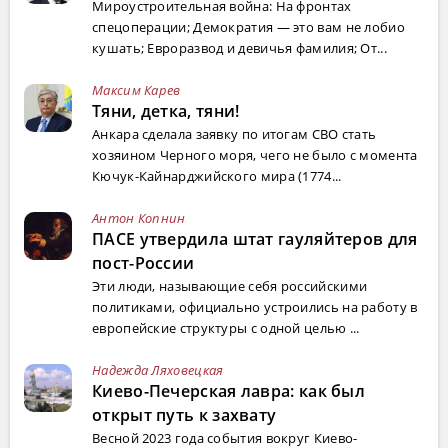
Мироустроительная война: На фронтах
спецоперации; Демократия — это вам не лобио
кушать; Евроразвод и девичья фамилия; От...
Максим Карев
Тяни, детка, тяни!
Анкара сделала заявку по итогам СВО стать
хозяином Черного моря, чего не было с момента
Кючук-Кайнарджийского мира (1774...
Антон Копнин
ПАСЕ утвердила штат гауляйтеров для
пост-России
Эти люди, называющие себя российскими
политиками, официально устроились на работу в
европейские структуры с одной целью ...
Надежда Ляховецкая
Киево-Печерская лавра: как был
открыт путь к захвату
Весной 2023 года события вокруг Киево-