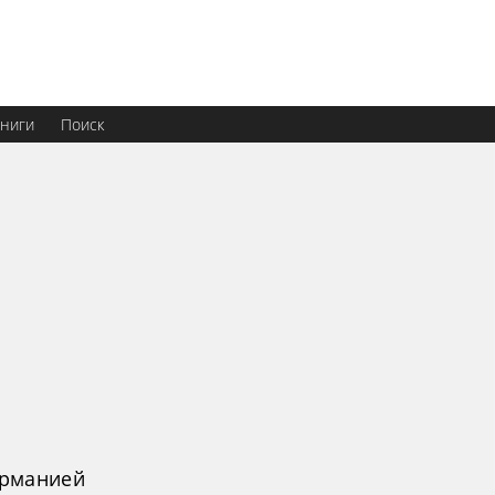
ниги
Поиск
ерманией