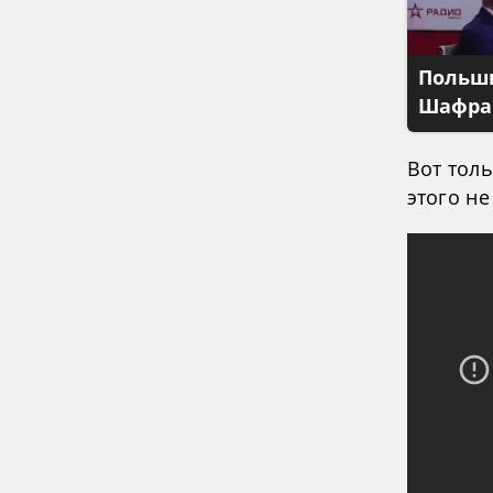
Польши
Шафран
Вот толь
этого не