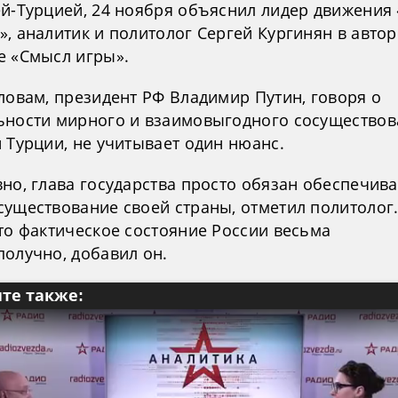
ей-Турцией, 24 ноября объяснил лидер движения 
, аналитик и политолог Сергей Кургинян в авто
е «Смысл игры».
ловам, президент РФ Владимир Путин, говоря о
ьности мирного и взаимовыгодного сосуществов
 Турции, не учитывает один нюанс.
но, глава государства просто обязан обеспечива
существование своей страны, отметил политолог.
то фактическое состояние России весьма
получно, добавил он.
те также: