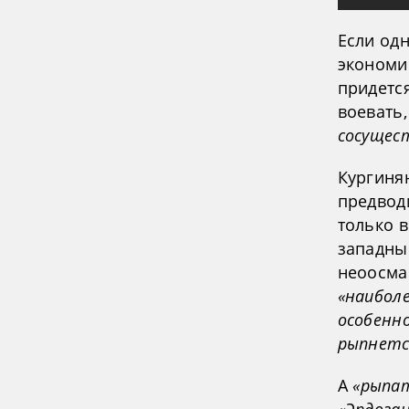
Если од
экономич
придется
воевать,
сосущес
Кургиня
предвод
только в
западны
неоосман
«наибол
особенно
рыпнется
А
«рыпа