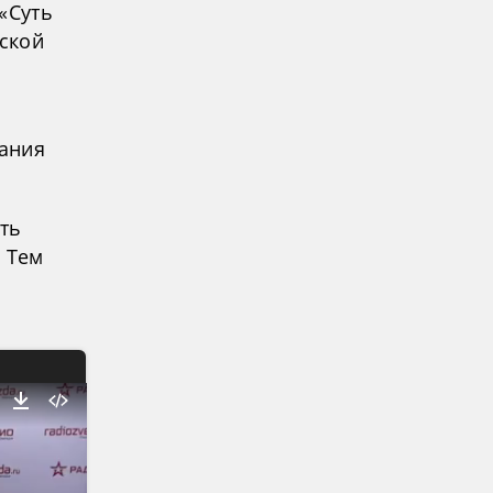
«Суть
рской
ания
ть
 Тем