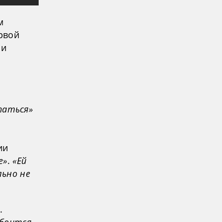
м
ервой
 и
паться»
ии
е»
.
«Ей
льно не
.