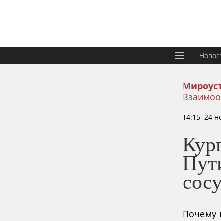
Новос
Мироус
Взаимоо
14:15 24 н
Кург
Пут
сос
Почему 