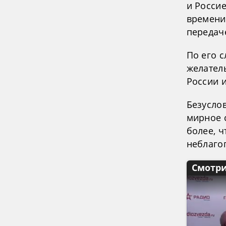
и Росси
времени»
передач
По его с
желател
России и
Безуслов
мирное 
более, ч
неблаго
Смотри