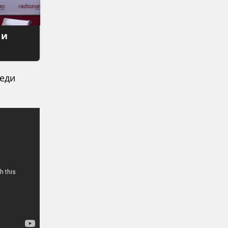
 и
седи