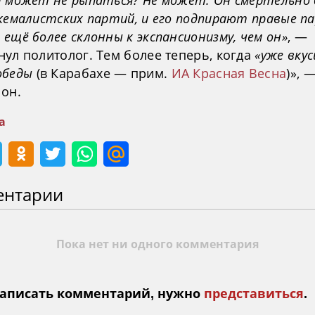
н может не рыпаться? Не может. Он смертельно
кемалистских партий, и его подпирают правые п
ещё более склонны к экспансионизму, чем он»
, —
ул политолог. Тем более теперь, когда
«уже вкус
обеды
(в Карабахе — прим.
ИА Красная Весна
)», 
 он.
а
ентарии
Пока нет ни одного комментария
аписать комментарий, нужно
представиться
.