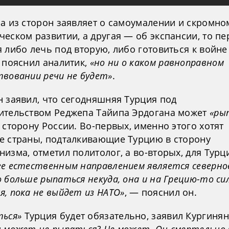
на из сторон заявляет о самоумалении и скромно
еском развитии, а другая — об экспансии, то п
 либо лечь под вторую, либо готовиться к войне
 пояснил аналитик,
«но ни о каком равноправном
твовании речи не будет»
.
н заявил, что сегодняшняя Турция под
ительством Реджепа Тайипа Эрдогана может
«ры
 сторону России. Во-первых, именно этого хотят
е страны, подталкивающие Турцию в сторону
изма, отметил политолог, а во-вторых, для Турц
ее естественным направлением является северно
 больше рыпаться некуда, она и на Грецию-то си
, пока не выйдет из НАТО»
, — пояснил он.
ться»
Турция будет обязательно, заявил Кургинян