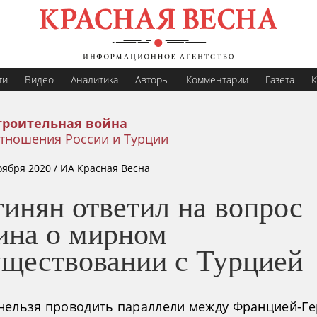
ти
Видео
Аналитика
Авторы
Комментарии
Газета
К
троительная война
тношения России и Турции
оября 2020
/ ИА Красная Весна
инян ответил на вопрос
ина о мирном
уществовании с Турцией
нельзя проводить параллели между Францией-Г