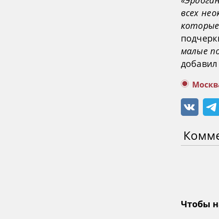
«Эрдога
всех нео
которые 
подчеркн
малые п
добавил
Москв
Комм
Чтобы н