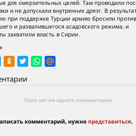
ые для омерзительных целей. Там проводили по
ки и не допускали внутренних дрязг. В результа
ую при поддержке Турции армию бросили проти
шего и развалившегося асадовского режима, и
ы захватили власть в Сирии.
а
ентарии
Пока нет ни одного комментария
аписать комментарий, нужно
представиться
.