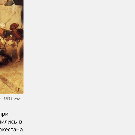
. 1831 год
при
нились в
ркестана