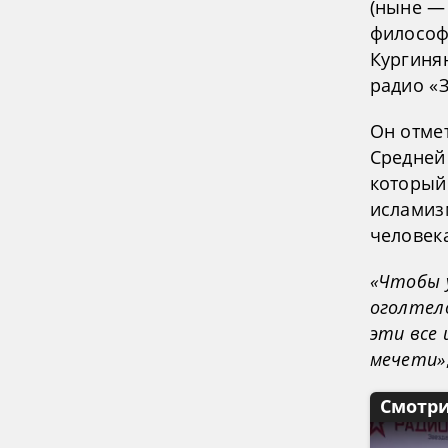
(ныне —
философ
Кургиня
радио «З
Он отмет
Средней 
который
исламиз
человек
«Чтобы у
оголтел
эти все
мечети»
Смотри