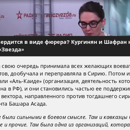
вердится в виде фюрера? Кургинян и Шафран 
«Звезда»
в свою очередь принимала всех желающих воева
тов, дообучала и переправляла в Сирию. Потом и
али «Аль-Каиде» (организация, деятельность кот
на в РФ), и они становились частью ее поддерж
 вектора, направленного против тогдашнего сир
нта Башара Асада.
 были сильными в боевом смысле. Там и кавказцы
е и прочие. Там была одна из организаций, котора