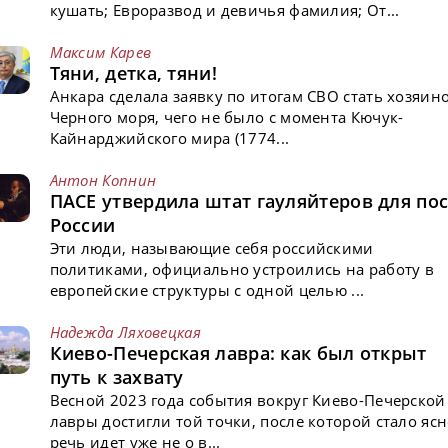
кушать; Евроразвод и девичья фамилия; От...
Максим Карев
Тяни, детка, тяни!
Анкара сделала заявку по итогам СВО стать хозяин
Черного моря, чего не было с момента Кючук-
Кайнарджийского мира (1774...
Антон Копнин
ПАСЕ утвердила штат гауляйтеров для пос
России
Эти люди, называющие себя российскими
политиками, официально устроились на работу в
европейские структуры с одной целью ...
Надежда Ляховецкая
Киево-Печерская лавра: как был открыт
путь к захвату
Весной 2023 года события вокруг Киево-Печерской
лавры достигли той точки, после которой стало ясн
речь идет уже не о в...