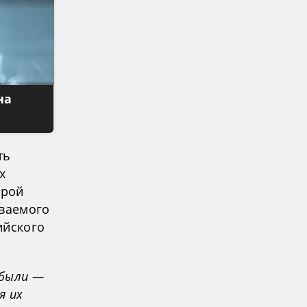
на
ть
х
орой
иваемого
ийского
 были —
я их