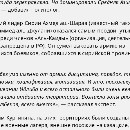
уда переправляла. Но доминировали Средняя Азия
— добавил политолог.
й лидер Сирии Ахмед аш-Шараа (известный такж
аммед аль-Джулани) оказался самым продвинуты
среди членов «Аль-Каиды» (организация, деятель
 запрещена в РФ). Он сумел выковать армию из
ихся боевиков, собравшихся в сирийской прови
без ума именно от армии: дисциплина, порядок, т
авыки, квалификация, мотивация. И это, поскольку
вании Идлиба и всего остального были очень вел
 начали отдавать территории. Возникли зоны рас
 узбеков, всего вместе»
, — рассказал эксперт.
ам Кургиняна, на этих территориях были созданы
е военные лагеря, внешне похожие на казацкие,