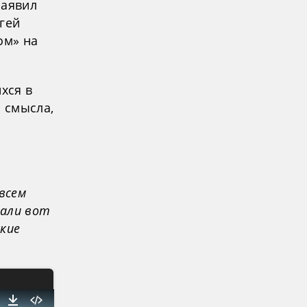
заявил
гей
ом» на
хся в
м смысла,
всем
вали вот
кие