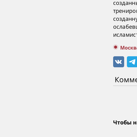
созданн
трениров
созданн
ослабев
исламист
Москв
Комм
Чтобы н