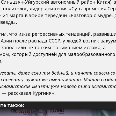
 Синьцзян-Уйгурский автономный район Китая), 
, политолог, лидер движения «Суть времени» Сер
н 21 марта в эфире передачи «Разговор с мудрец
везда».
ил, что из-за регрессивных тенденций, развивши
Азии после распада СССР, у людей возник вакуу
 заполнили не тонким пониманием ислама, а
мом, который доступней для малообразованного
а.
ехать, даже если ты бедный, и начать совсем-со
о воевать, нужно же иметь мотив. Мотив созда
 исламистские мечети уже нового типа исламистс
, — рассказал Кургинян.
те также: