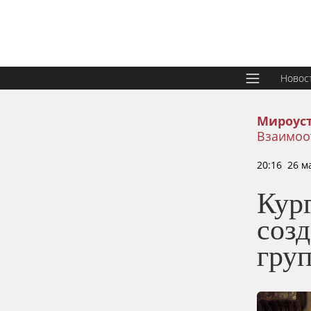
Новос
Мироус
Взаимоо
20:16 26 м
Кур
соз
гру