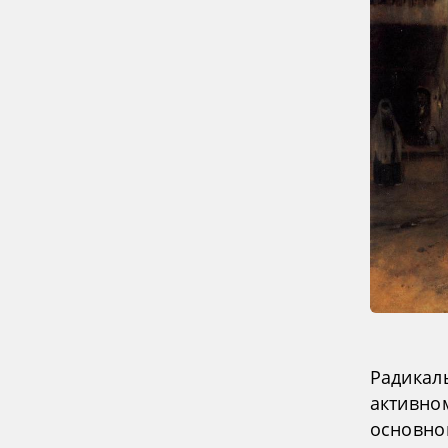
Радикал
активно
основно