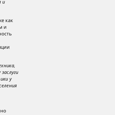
 и
е как
м и
ность
нции
ехника,
 заслуги
ики у
селения
 но