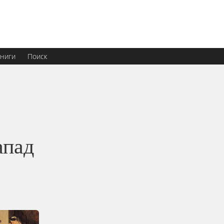
ниги
Поиск
апад