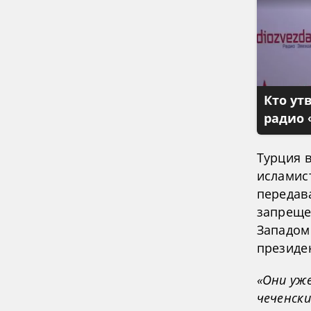
Кто ут
радио 
Турция 
исламис
передав
запреще
Западом
президе
«Они уже
чеченски