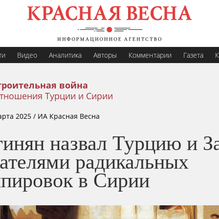
ти
Видео
Аналитика
Авторы
Комментарии
Газета
К
троительная война
тношения Турции и Сирии
арта 2025
/ ИА Красная Весна
гинян назвал Турцию и З
дателями радикальных
ппировок в Сирии