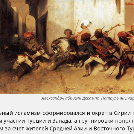
Александр-Габриэль Декампс. Патруль янычар
ьный исламизм сформировался и окреп в Сирии 
м участии Турции и Запада, а группировки попол
м за счет жителей Средней Азии и Восточного Ту