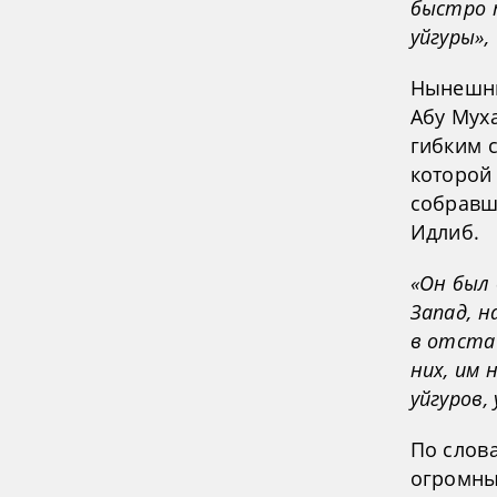
быстро т
уйгуры»,
Нынешни
Абу Мух
гибким 
которой
собравш
Идлиб.
«Он был 
Запад, н
в отстаи
них, им
уйгуров,
По слов
огромны