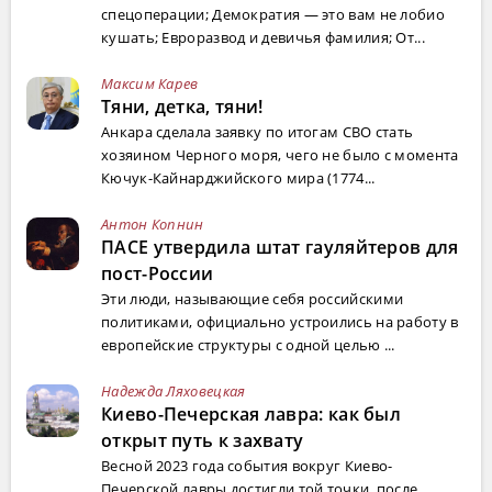
спецоперации; Демократия — это вам не лобио
кушать; Евроразвод и девичья фамилия; От...
Максим Карев
Тяни, детка, тяни!
Анкара сделала заявку по итогам СВО стать
хозяином Черного моря, чего не было с момента
Кючук-Кайнарджийского мира (1774...
Антон Копнин
ПАСЕ утвердила штат гауляйтеров для
пост-России
Эти люди, называющие себя российскими
политиками, официально устроились на работу в
европейские структуры с одной целью ...
Надежда Ляховецкая
Киево-Печерская лавра: как был
открыт путь к захвату
Весной 2023 года события вокруг Киево-
Печерской лавры достигли той точки, после