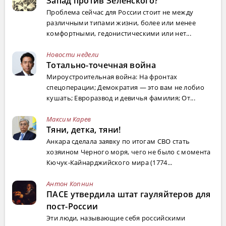
Запад против Зеленского?
Проблема сейчас для России стоит не между
различными типами жизни, более или менее
комфортными, гедонистическими или нет...
Новости недели
Тотально-точечная война
Мироустроительная война: На фронтах
спецоперации; Демократия — это вам не лобио
кушать; Евроразвод и девичья фамилия; От...
Максим Карев
Тяни, детка, тяни!
Анкара сделала заявку по итогам СВО стать
хозяином Черного моря, чего не было с момента
Кючук-Кайнарджийского мира (1774...
Антон Копнин
ПАСЕ утвердила штат гауляйтеров для
пост-России
Эти люди, называющие себя российскими