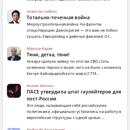
Новости недели
Тотально-точечная война
Мироустроительная война: На фронтах
спецоперации; Демократия — это вам не лобио
кушать; Евроразвод и девичья фамилия; От...
Максим Карев
Тяни, детка, тяни!
Анкара сделала заявку по итогам СВО стать
хозяином Черного моря, чего не было с момента
Кючук-Кайнарджийского мира (1774...
Антон Копнин
ПАСЕ утвердила штат гауляйтеров для
пост-России
Эти люди, называющие себя российскими
политиками, официально устроились на работу в
европейские структуры с одной целью ...
Надежда Ляховецкая