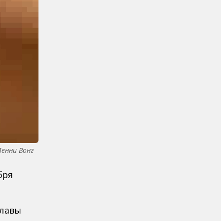
енни Вонг
бря
главы