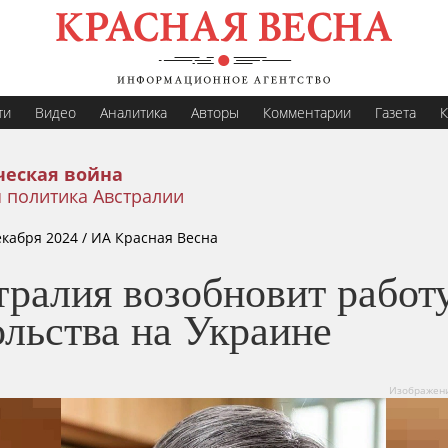
ти
Видео
Аналитика
Авторы
Комментарии
Газета
К
еская война
 политика Австралии
екабря 2024
/ ИА Красная Весна
тралия возобновит работ
льства на Украине
Изображение