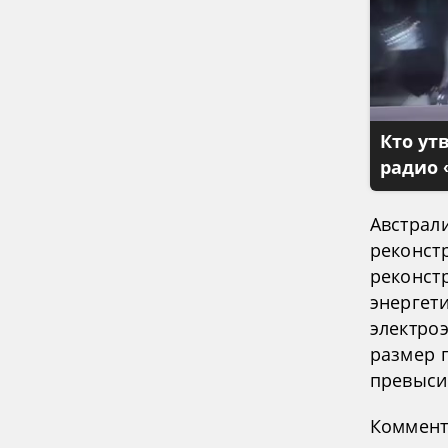
Кто ут
радио 
Австрал
реконст
реконст
энергет
электро
размер 
превысит
Коммент