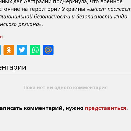
нных дел Австралии подчеркнула, что военное
стояние на территории Украины
«имеет последст
ациональной безопасности и безопасности Индо-
нского региона»
.
н
ентарии
Пока нет ни одного комментария
аписать комментарий, нужно
представиться
.