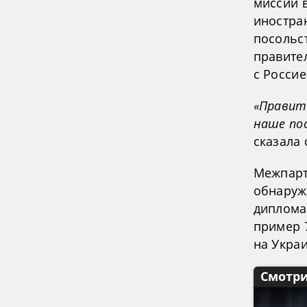
миссии 
иностра
посольс
правите
с Россие
«Правит
наше пос
сказала 
Межпарт
обнаруж
диплома
пример 
на Укра
Смотри