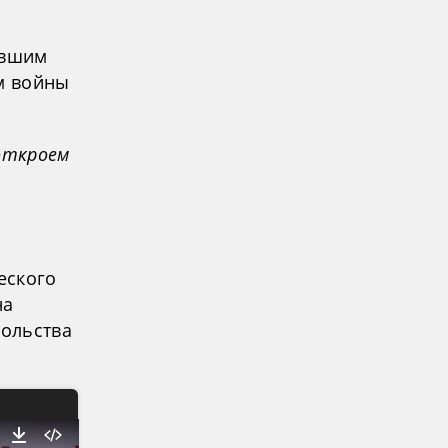
ывшим
ом войны
 откроем
еского
на
сольства