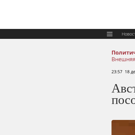
Новос
Политич
Внешняя
23:57 18 д
Авс
посо