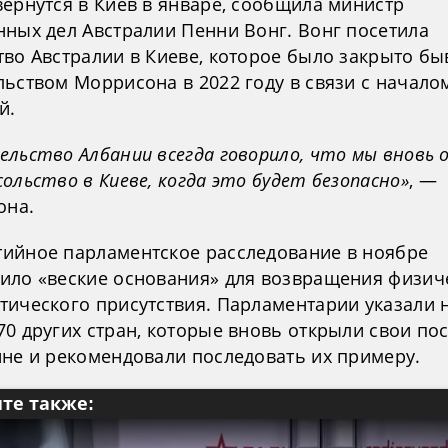
вернутся в Киев в январе, сообщила министр
нных дел Австралии Пенни Вонг. Вонг посетила
тво Австралии в Киеве, которое было закрыто б
льством Моррисона в 2022 году в связи с начал
й.
ельство Албании всегда говорило, что мы вновь
ольство в Киеве, когда это будет безопасно»
, —
она.
ийное парламентское расследование в ноябре
ило «веские основания» для возвращения физич
тического присутствия. Парламентарии указали 
70 других стран, которые вновь открыли свои по
ине и рекомендовали последовать их примеру.
те также: