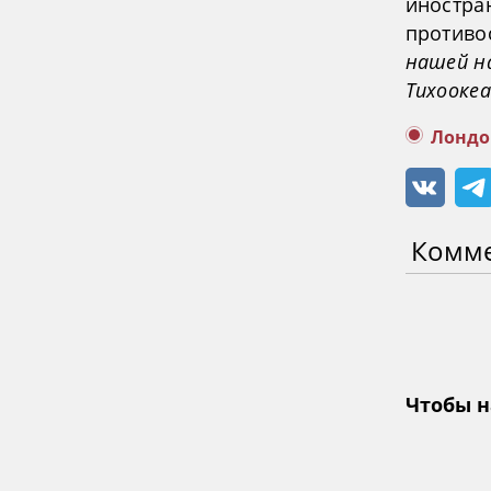
иностра
противо
нашей н
Тихоокеа
Лондо
Комм
Чтобы н