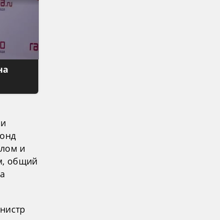
на
 и
Фонд
плом и
м, общий
да
инистр