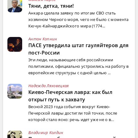
Тяни, детка, тяни!
Анкара сделала заявку по итогам СВО стать
хозяином Черного моря, чего не было с момента
Кючук-Кайнарджийского мира (1774...
Антон Копнин
ПАСЕ утвердила штат гауляйтеров для
пост-России
Эти люди, называющие себя российскими
политиками, официально устроились на работу в
европейские структуры с одной целью ...
Надежда Ляховецкая
Киево-Печерская лавра: как был
открыт путь к захвату
Весной 2023 года события вокруг Киево-
Печерской лавры достигли той точки, после
которой стало ясно: речь идет уже не о в...
Владимир Колдин