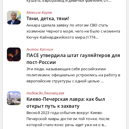
кушать; Евроразвод и девичья фамилия; От...
Максим Карев
Тяни, детка, тяни!
Анкара сделала заявку по итогам СВО стать
хозяином Черного моря, чего не было с момента
Кючук-Кайнарджийского мира (1774...
Антон Копнин
ПАСЕ утвердила штат гауляйтеров для
пост-России
Эти люди, называющие себя российскими
политиками, официально устроились на работу в
европейские структуры с одной целью ...
Надежда Ляховецкая
Киево-Печерская лавра: как был
открыт путь к захвату
Весной 2023 года события вокруг Киево-
Печерской лавры достигли той точки, после
которой стало ясно: речь идет уже не о в...