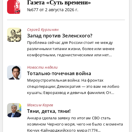
Газета «Суть времени»
№677 от 2 августа 2026 г.
Сергей Кургинян
Запад против Зеленского?
Проблема сейчас для России стоит не между
различными типами жизни, более или менее
комфортными, гедонистическими или нет...
Новости недели
Тотально-точечная война
Мироустроительная война: На фронтах
спецоперации; Демократия — это вам не лобио
кушать; Евроразвод и девичья фамилия; От...
Максим Карев
Тяни, детка, тяни!
Анкара сделала заявку по итогам СВО стать
хозяином Черного моря, чего не было с момента
Кючук-Кайнарджийского мира (1774...