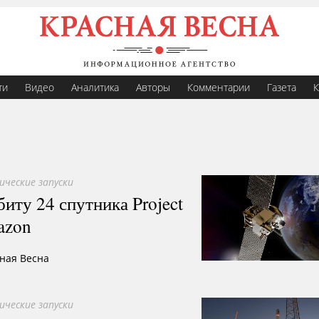
ти
Видео
Аналитика
Авторы
Комментарии
Газета
К
ические запуски
иту 24 спутника Project
azon
сная Весна
ические запуски