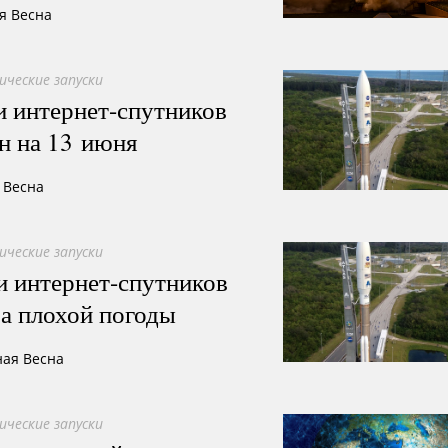
я Весна
ические запуски
и интернет-спутников
н на 13 июня
 Весна
ические запуски
и интернет-спутников
а плохой погоды
ная Весна
ические запуски