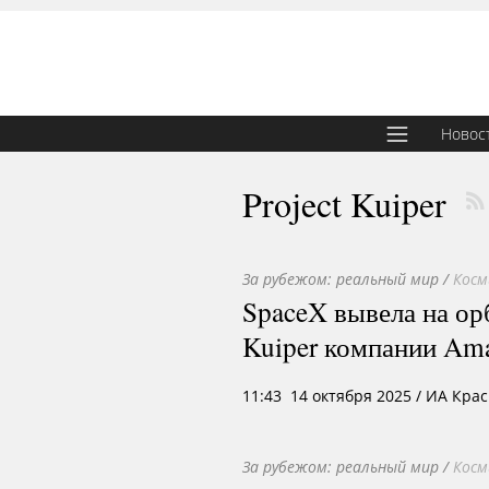
Новос
Project Kuiper
За рубежом: реальный мир
/
Косм
SpaceX вывела на орб
Kuiper компании Am
11:43 14 октября 2025
/ ИА Кра
За рубежом: реальный мир
/
Косм