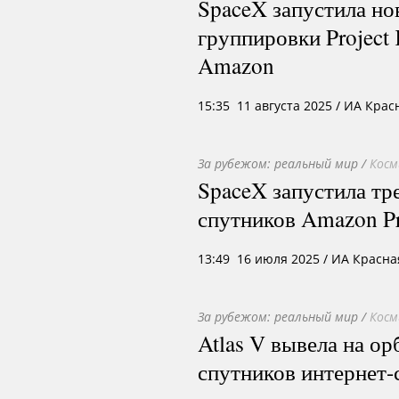
SpaceX запустила но
группировки Project
Amazon
15:35 11 августа 2025
/ ИА Крас
За рубежом: реальный мир
/
Косм
SpaceX запустила тр
спутников Amazon Pr
13:49 16 июля 2025
/ ИА Красна
За рубежом: реальный мир
/
Косм
Atlas V вывела на о
спутников интернет