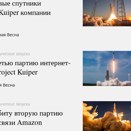
вые спутники
 Kuiper компании
ная Весна
ические запуски
етью партию интернет-
oject Kuiper
я Весна
ические запуски
рбиту вторую партию
-связи Amazon