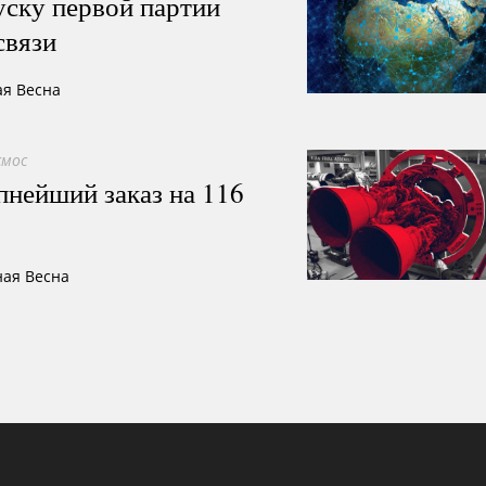
уску первой партии
связи
ая Весна
смос
нейший заказ на 116
ная Весна