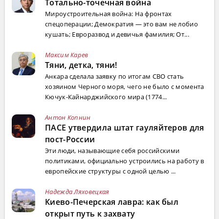
Тотально-точечная война
Мироустроительная война: На фронтах
спецоперации; Демократия — это вам не лобио
кушать; Евроразвод и девичья фамилия; От...
Максим Карев
Тяни, детка, тяни!
Анкара сделала заявку по итогам СВО стать
хозяином Черного моря, чего не было с момента
Кючук-Кайнарджийского мира (1774...
Антон Копнин
ПАСЕ утвердила штат гауляйтеров для
пост-России
Эти люди, называющие себя российскими
политиками, официально устроились на работу в
европейские структуры с одной целью ...
Надежда Ляховецкая
Киево-Печерская лавра: как был
открыт путь к захвату