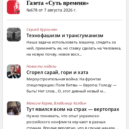
Газета «Суть времени»
№678 от 7 августа 2026 г.
Сергей Кургинян
Технофашизм и трансгуманизм
Наша задача использовать машину, следить за
ней, применять ее, но ставку сделать на Человека,
на новую почву, новое восх...
Новости недели
Сгорел сарай, гори и хата
Мироустроительная война: На фронтах
спецоперации; Поле битвы — Европа; Голоду —
быть! Нет слов... О, этот дивный новый м...
Максим Карев
,
Владимир Колдин
Тут явился всем на страх — вертопрах
Нужно понимать, что опыт украинско-
российского конфликта изучают в разных
странах. Вполне вероятно, что в случае начала ...