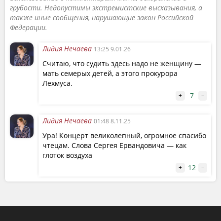
грубости. Недопустимы экстремистские высказывания, а
также иные сообщения, нарушающие закон Российской
Федерации.
Лидия Нечаева
13:25 9.01.26
Считаю, что судить здесь надо не женщину —
мать семерых детей, а этого прокурора
Лехмуса.
7
+
–
Лидия Нечаева
01:48 8.11.25
Ура! Концерт великолепный, огромное спасибо
чтецам. Слова Сергея Ервандовича — как
глоток воздуха
12
+
–