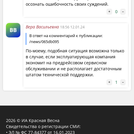
осознать ошибочность своих суждений.
0
+
–
Вера Васильевна
18:56 12.01.24
ВВ
В ответ на комментарий к публикации:
/news/065db095
По-моему, подобная ситуация возможна только
в случае, если эксплуатирующая компания
экономит на предрейсовом сервисном
обслуживании и не располагает достаточным
штатом технической поддержки.
1
+
–
2026 © ИА Красная Весна
Свидетельства о регистрации СМИ:
• ЭЛ № ФС 77-84377 от 16.01.2023