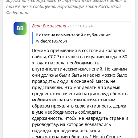
грубости. Недопустимы экстремистские высказывания, а
также иные сообщения, нарушающие закон Российской
Федерации.
Вера Васильевна
21:11 10.02.24
ВВ
В ответ на комментарий к публикации:
/video/da867d54
Помимо пребывания в состоянии холодной
войны, СССР оказался в ситуации, когда в 80-
х годах назрела необходимость
внутриполитических изменений. Но какими
они должны были быть и как их можно было
проводить, люди, в основной массе, не
представляли. Что мог делать в то время
среднестатистический патриот, куда бежать
мобилизовываться или каким-то иным
образом проявлять свою активность, держа
в уме необходимость соблюдать
сдержанность, чтобы не навредить стране и
руководству, на которое возлагались
надежды проведения реальной
демократизации общества? Не по Сеньке