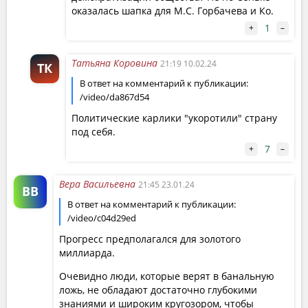
оказалась шапка для М.С. Горбачева и Ко.
1
+
–
Татьяна Коровина
21:19 10.02.24
ТК
В ответ на комментарий к публикации:
/video/da867d54
Политические карлики "укоротили" страну
под себя.
7
+
–
Вера Васильевна
21:45 23.01.24
ВВ
В ответ на комментарий к публикации:
/video/c04d29ed
Прогресс предполагался для золотого
миллиарда.
Очевидно люди, которые верят в банальную
ложь, не обладают достаточно глубокими
знаниями и широким кругозором, чтобы