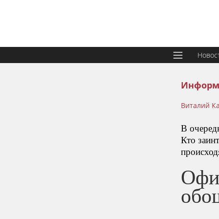
Новос
Информ
Виталий К
В очеред
Кто заин
происход
Офи
обо