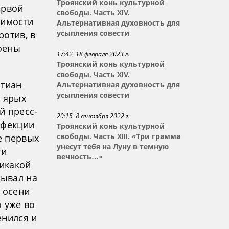
Троянский конь культурной
ервой
свободы. Часть XIV.
димости
Альтернативная духовность для
ротив, в
усыпления совести
оены
17:42 18 февраля 2023 г.
Троянский конь культурной
свободы. Часть XIV.
стиан
Альтернативная духовность для
усыпления совести
х ярых
й пресс-
20:15 8 сентября 2022 г.
нфекции
Троянский конь культурной
е первых
свободы. Часть XIII. «Три грамма
унесут тебя на Луну в темную
ти
вечность…»
никакой
тывал на
 осени
 уже во
енился и