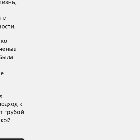
жизнь,
ы и
ности.
ько
ученые
 Была
ие
х
одход к
т грубой
ской