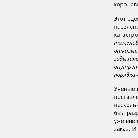
коронави
Этот сц
населен
катастр
тяжелоб
отказыв
задыхаяс
внутрен
порядка»
Ученые 
поставле
несколь
был раз
уже ввел
заказ. И