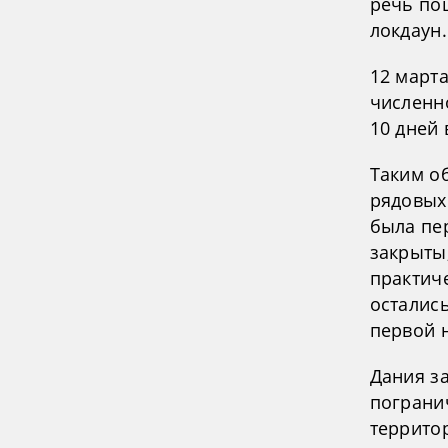
речь по
локдаун.
12 март
численн
10 дней 
Таким о
рядовых
была пер
закрыты
практич
осталис
первой 
Дания з
пограни
террито