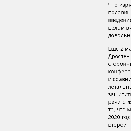
Что изр
половин
введени
целом в
довольн
Еще 2 м
Дростен
сторонн
конфере
и сравни
летальн
защитить
речи о 
то, что
2020 го
второй 