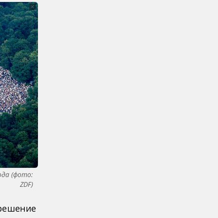
ода (фото:
ZDF)
 решение