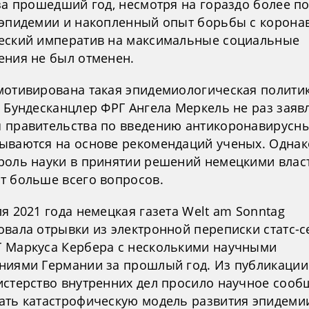
 за прошедший год, несмотря на гораздо более п
 эпидемии и накопленный опыт борьбы с корона
еский императив на максимальные социальные
ения не был отменен.
мотивирована такая эпидемиологическая полити
 Бундесканцлер ФРГ Ангела Меркель не раз заявл
 правительства по введению антикоронавирусн
ываются на основе рекомендаций ученых. Однак
роль науки в принятии решений немецкими влас
т больше всего вопросов.
я 2021 года немецкая газета Welt am Sonntag
овала отрывки из электронной переписки статс-с
 Маркуса Кербера с несколькими научными
ниями Германии за прошлый год. Из публикации 
истерство внутренних дел просило научное сооб
ать катастрофическую модель развития эпидеми