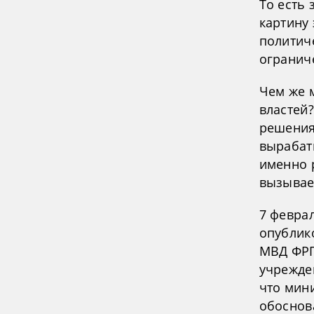
То есть
картину
политич
огранич
Чем же 
властей?
решения
вырабат
именно 
вызывае
7 феврал
опублик
МВД ФРГ
учрежде
что мин
обоснов