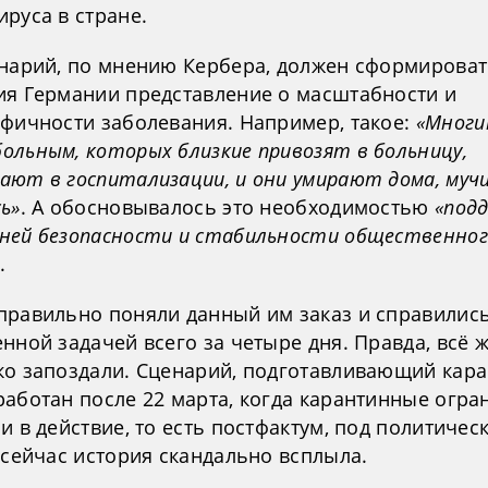
руса в стране.
енарий, по мнению Кербера, должен сформироват
ия Германии представление о масштабности и
офичности заболевания. Например, такое:
«Многи
ольным, которых близкие привозят в больницу,
ают в госпитализации, и они умирают дома, муч
ь»
. А обосновывалось это необходимостью
«под
ней безопасности и стабильности общественног
.
правильно поняли данный им заказ и справились
нной задачей всего за четыре дня. Правда, всё 
ко запоздали. Сценарий, подготавливающий кара
работан после 22 марта, когда карантинные огр
и в действие, то есть постфактум, под политичес
 сейчас история скандально всплыла.