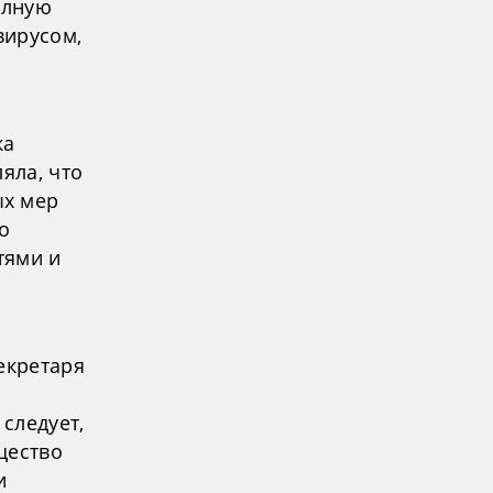
олную
вирусом,
ка
яла, что
ых мер
о
тями и
екретаря
следует,
щество
и