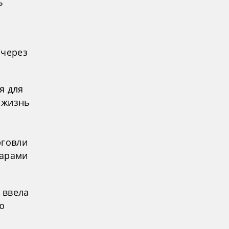
ь
 через
я для
 жизнь
рговли
варами
 ввела
ю