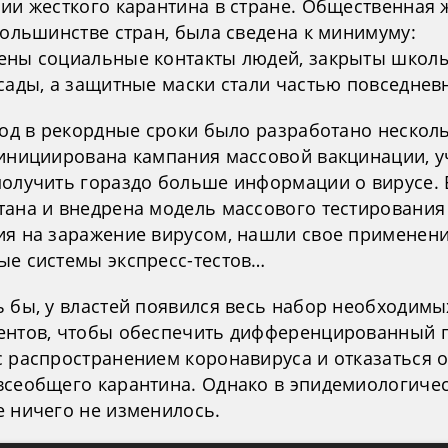
нии жесткого карантина в стране. Общественная 
большинстве стран, была сведена к минимуму:
ены социальные контакты людей, закрыты школ
сады, а защитные маски стали частью повседнев
 год в рекордные сроки было разработано нескол
 инициирована кампания массовой вакцинации, 
получить гораздо больше информации о вирусе.
тана и внедрена модель массового тестирования
ия на заражение вирусом, нашли свое применен
ые системы экспресс-тестов…
ь бы, у властей появился весь набор необходимы
ентов, чтобы обеспечить дифференцированный п
с распространением коронавируса и отказаться о
всеобщего карантина. Однако в эпидемиологиче
е ничего не изменилось.