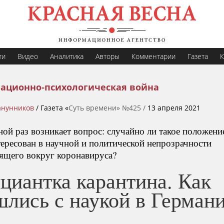
ти
Видео
Аналитика
Авторы
Комментарии
Газета
К
ационно-психологическая война
анунников
/ Газета «
Суть времени» №425 /
13 апреля 2021
ной раз возникает вопрос: случайно ли такое положени
тересован в научной и политической непрозрачности
ящего вокруг коронавируса?
циантка карантина. Как
шлись с наукой в Герман