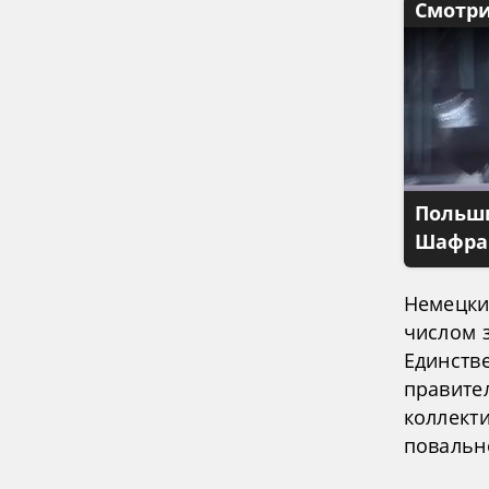
Смотри
Польши
Шафран
Немецки
числом 
Единств
правите
коллект
повальн