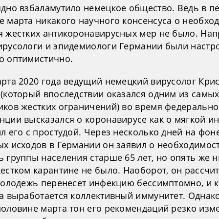
ядно взбаламутило немецкое общество. Ведь в п
е марта никакого научного консенсуса о необхо
я жестких антикоронавирусных мер не было. Нап
ирусологи и эпидемиологи Германии были настр
о оптимистично.
арта 2020 года ведущий немецкий вирусолог Кри
 (который впоследствии оказался одним из самы
иков жестких ограничений) во время федерально
нции высказался о коронавирусе как о мягкой и
л его с простудой. Через несколько дней на фон
ых исходов в Германии он заявил о необходимос
 группы населения старше 65 лет, но опять же 
жестком карантине не было. Наоборот, он рассчи
 молодежь перенесет инфекцию бессимптомно, и к
да выработается коллективный иммунитет. Однако
половине марта тон его рекомендаций резко изм