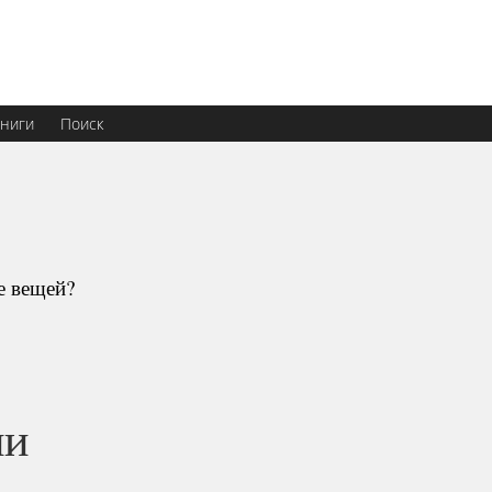
ниги
Поиск
е вещей?
ии