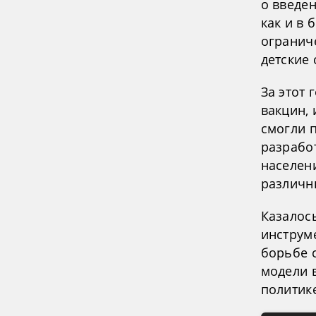
о введе
как и в 
огранич
детские 
За этот
вакцин,
смогли 
разрабо
населен
различн
Казалос
инструм
борьбе 
модели 
политик