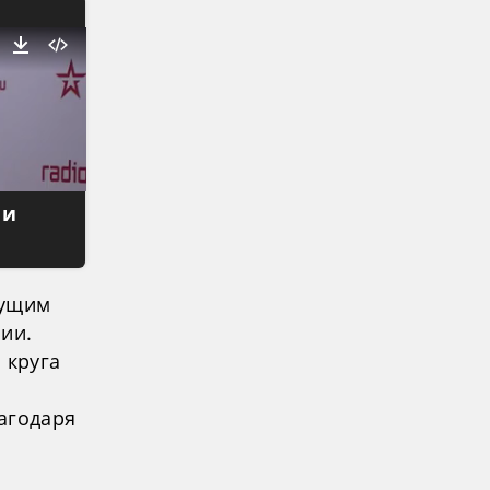
 и
тущим
ии.
 круга
агодаря