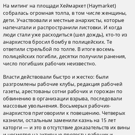
На митинг на площади Хеймаркет (Haymarket)
собралась огромная толпа, в том числе женщины,
дети. Участвовали и местные анархисты, которые
напечатали и распространили листовки. И когда
люди стали уже расходиться (шел дождь), кто-то из
анархистов бросил бомбу в полицейских. Те
ответили стрельбой по толпе. В итоге восемь
полицейских погибли, десятки получили ранения,
число погибших рабочих неизвестно.
Власти действовали быстро и жестко: были
разгромлены рабочие клубы, редакция рабочей
газеты, арестованы сотни рабочих и горожан по
обвинению в организации взрыва, последовали
массовые увольнения. Восьмерых рабочих-
анархистов приговорили к повешению. Четверых
казнили, остальным заменили казнь на 15 лет
каторги — и это в отсутствие доказательств их вины
и несмотря на активные протесты рабочих и