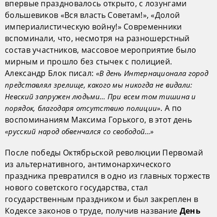
впервые праздновалось открыто, с лозунгами
большевиков «Вся власть Советам!», «Долой
империалистическую войну!» Современники
вспоминали, что, несмотря на разношерстный
состав участников, массовое мероприятие было
мирным и прошло без стычек с полицией.
Александр Блок писал:
«В день Интернационала город
представлял зрелище, какого мы никогда не видали:
Невский запружен людьми… При всем том тишина и
. А по
порядок, благодаря отсутствию полиции»
воспоминаниям Максима Горького, в этот день
«русский народ обвенчался со свободой…»
После победы Октябрьской революции Первомай
из альтернативного, антимонархического
праздника превратился в одно из главных торжеств
нового советского государства, стал
государственным праздником и был закреплен в
Кодексе законов о труде, получив название
День