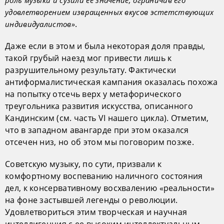
роль музыки и сузили ее значение, ограничив его
удовлетворением извращенных вкусов эстетствующих
.
индивидуалистов»
Даже если в этом и была некоторая доля правды,
такой грубый наезд мог привести лишь к
разрушительному результату. Фактически
антиформалистическая кампания оказалась похожа
на попытку отсечь верх у метафорического
треугольника развития искусства, описанного
Кандинским (см. часть VI нашего цикла). Отметим,
что в западном авангарде при этом оказался
отсечен низ, но об этом мы поговорим позже.
Советскую музыку, по сути, призвали к
комфортному воспеванию наличного состояния
дел, к консервативному восхвалению «реальности»
на фоне застывшей легенды о революции.
Удовлетвориться этим творческая и научная