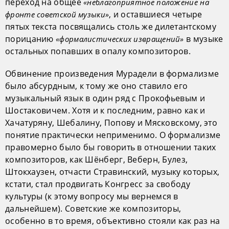
переход на общее
«неблагоприятное положение на
, и оставшиеся четыре
фронте советской музыки»
пятых текста посвящались столь же дилетантскому
порицанию
в музыке
«формалистических извращений»
остальных попавших в опалу композиторов.
Обвинение произведения Мурадели в формализме
было абсурдным, к тому же оно ставило его
музыкальный язык в один ряд с Прокофьевым и
Шостаковичем. Хотя и к последним, равно как и
Хачатуряну, Шебалину, Попову и Мясковскому, это
понятие практически неприменимо. О формализме
правомерно было бы говорить в отношении таких
композиторов, как Шёнберг, Веберн, Булез,
Штокхаузен, отчасти Стравинский, музыку которых,
кстати, стал продвигать Конгресс за свободу
культуры (к этому вопросу мы вернемся в
дальнейшем). Советские же композиторы,
особенно в то время, объективно стояли как раз на