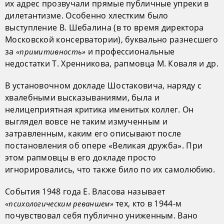
их адрес прозвучали прямые публичные упреки в
дилетантизме. Особенно хлестким было
выступление В. Шебалина (в то время директора
Московской консерватории), буквально разнесшего
за
и профессиональные
«примитивность»
недостатки Т. Хренникова, рапмовца М. Коваля и др.
В установочном докладе Шостаковича, наряду с
хвалебными высказываниями, была и
нелицеприятная критика именитых коллег. Он
выглядел вовсе не таким измученным и
затравленным, каким его описывают после
постановления об опере «Великая дружба». При
этом рапмовцы в его докладе просто
игнорировались, что также било по их самолюбию.
События 1948 года Е. Власова называет
тех, кто в 1944-м
«психологическим реваншем»
почувствовал себя публично униженным. Вано