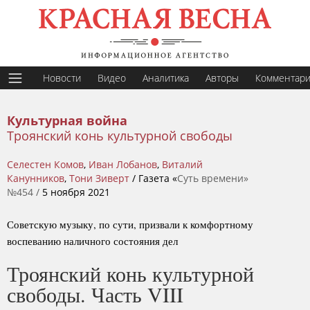
Новости
Видео
Аналитика
Авторы
Комментар
Культурная война
Троянский конь культурной свободы
Селестен Комов
,
Иван Лобанов
,
Виталий
Канунников
,
Тони Зиверт
/ Газета «
Суть времени»
№454 /
5 ноября 2021
Советскую музыку, по сути, призвали к комфортному
воспеванию наличного состояния дел
Троянский конь культурной
свободы. Часть VIII