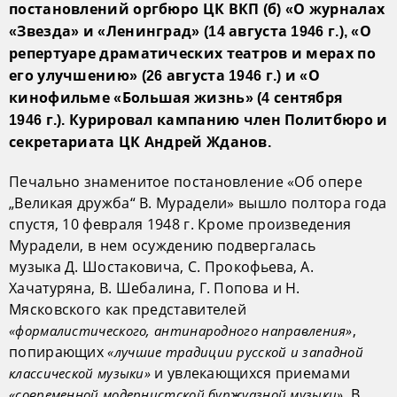
постановлений оргбюро ЦК ВКП (б) «О журналах
«Звезда» и «Ленинград» (14 августа 1946 г.), «О
репертуаре драматических театров и мерах по
его улучшению» (26 августа 1946 г.) и «О
кинофильме «Большая жизнь» (4 сентября
1946 г.). Курировал кампанию член Политбюро и
секретариата ЦК Андрей Жданов.
Печально знаменитое постановление «Об опере
„Великая дружба“ В. Мурадели» вышло полтора года
спустя, 10 февраля 1948 г. Кроме произведения
Мурадели, в нем осуждению подвергалась
музыка Д. Шостаковича, С. Прокофьева, А.
Хачатуряна, В. Шебалина, Г. Попова и Н.
Мясковского как представителей
,
«формалистического, антинародного направления»
попирающих
«лучшие традиции русской и западной
и увлекающихся приемами
классической музыки»
. В
«современной модернистской буржуазной музыки»