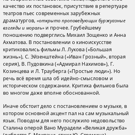
качество их постановок, присутствие в репертуаре
театров пьес современных зарубежных
драматургов,
«открыто проповедующих буржуазные
и прочее. Грубейшему
взгляды и мораль»
поношению подверглись Михаил Зощенко и Анна
Ахматова. В постановлении о киноискусстве
критиковались фильмы Л. Лукова («Большая
жизнь»), С. Эйзенштейна («Иван Грозный», вторая
серия), В. Пудовкина («Адмирал Нахимов»), Г.
Козинцева и Л. Трауберга («Простые люди»). Но
речь всё время шла об идейно-смысловом и
историческом содержании. Критика фильмов была
во многом даже вполне обоснованной.
Иначе обстоит дело с постановлением о музыке, в
котором основной акцент пал на сам музыкальный
язык. Поводом для него послужило недовольство
Сталина оперой Вано Мурадели «Великая дружба»