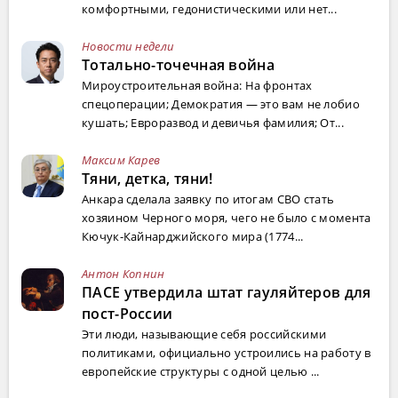
комфортными, гедонистическими или нет...
Новости недели
Тотально-точечная война
Мироустроительная война: На фронтах
спецоперации; Демократия — это вам не лобио
кушать; Евроразвод и девичья фамилия; От...
Максим Карев
Тяни, детка, тяни!
Анкара сделала заявку по итогам СВО стать
хозяином Черного моря, чего не было с момента
Кючук-Кайнарджийского мира (1774...
Антон Копнин
ПАСЕ утвердила штат гауляйтеров для
пост-России
Эти люди, называющие себя российскими
политиками, официально устроились на работу в
европейские структуры с одной целью ...