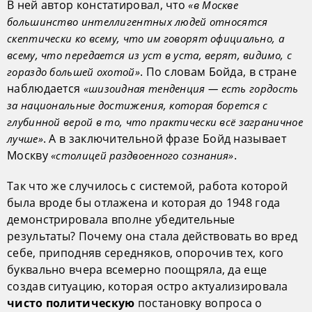
В ней автор констатировал, что
«в Москве
большинство интеллигентных людей относятся
скептически ко всему, что им говорят официально, а
всему, что передается из уст в уста, верят, видимо, с
. По словам Бойда, в стране
гораздо большей охотой»
наблюдается
«шизоидная тенденция — есть гордость
за национальные достижения, которая борется с
глубинной верой в то, что практически всё заграничное
. А в заключительной фразе Бойд называет
лучше»
Москву
.
«столицей раздвоенного сознания»
Так что же случилось с системой, работа которой
была вроде бы отлажена и которая до 1948 года
демонстрировала вполне убедительные
результаты? Почему она стала действовать во вред
себе, приподняв середняков, опорочив тех, кого
буквально вчера всемерно поощряла, да еще
создав ситуацию, которая остро актуализировала
постановку вопроса о
чисто политическую