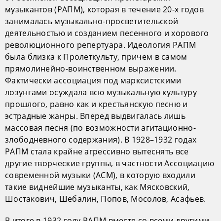
музыкантов (РАПМ), которая в течение 20-х годов
занималась музыкально-просветительской
деятельностью и созданием песенного и хорового
революционного репертуара. Идеология РАПМ
была близка к Пролеткульту, причем в самом
прямолинейно-воинственном выражении.
Фактически ассоциация под марксистскими
лозунгами осуждала всю музыкальную культуру
прошлого, равно как и крестьянскую песню и
эстрадные жанры. Вперед выдвигалась лишь
массовая песня (по возможности агитационно-
злободневного содержания). В 1928–1932 годах
РАПМ стала крайне агрессивно вытеснять все
другие творческие группы, в частности Ассоциацию
современной музыки (АСМ), в которую входили
такие виднейшие музыканты, как Мясковский,
Шостакович, Шебалин, Попов, Мосолов, Асафьев.
В итоге в 1932 году РАПМ вместе со всеми другими