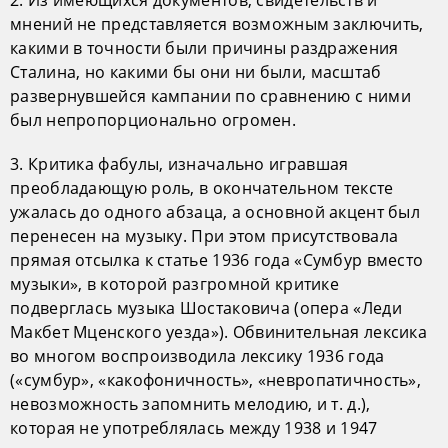
2. Из имеющихся документов, свидетельств и
мнений не представляется возможным заключить,
какими в точности были причины раздражения
Сталина, но какими бы они ни были, масштаб
развернувшейся кампании по сравнению с ними
был непропорционально огромен.
3. Критика фабулы, изначально игравшая
преобладающую роль, в окончательном тексте
ужалась до одного абзаца, а основной акцент был
перенесен на музыку. При этом присутствовала
прямая отсылка к статье 1936 года «Сумбур вместо
музыки», в которой разгромной критике
подверглась музыка Шостаковича (опера «Леди
Макбет Мценского уезда»). Обвинительная лексика
во многом воспроизводила лексику 1936 года
(«сумбур», «какофоничность», «невропатичность»,
невозможность запомнить мелодию, и т. д.),
которая не употреблялась между 1938 и 1947