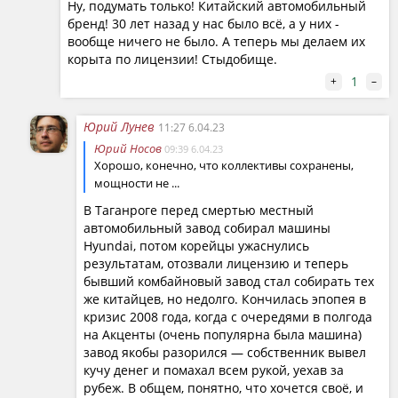
Ну, подумать только! Китайский автомобильный
бренд! 30 лет назад у нас было всё, а у них -
вообще ничего не было. А теперь мы делаем их
корыта по лицензии! Стыдобище.
1
+
–
Юрий Лунев
11:27 6.04.23
Юрий Носов
09:39 6.04.23
Хорошо, конечно, что коллективы сохранены,
мощности не ...
В Таганроге перед смертью местный
автомобильный завод собирал машины
Hyundai, потом корейцы ужаснулись
результатам, отозвали лицензию и теперь
бывший комбайновый завод стал собирать тех
же китайцев, но недолго. Кончилась эпопея в
кризис 2008 года, когда с очередями в полгода
на Акценты (очень популярна была машина)
завод якобы разорился — собственник вывел
кучу денег и помахал всем рукой, уехав за
рубеж. В общем, понятно, что хочется своё, и