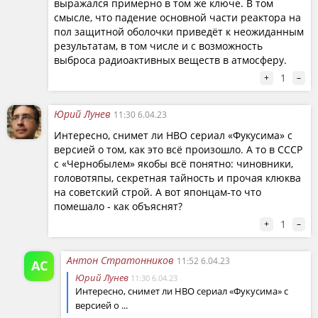
выражался примерно в том же ключе. В том
смысле, что падение основной части реактора на
пол защитной оболочки приведёт к неожиданным
результатам, в том числе и с возможность
выброса радиоактивных веществ в атмосферу.
1
+
–
Юрий Лунев
11:30 6.04.23
Интересно, снимет ли HBO сериал «Фукусима» с
версией о том, как это всё произошло. А то в СССР
с «Чернобылем» якобы всё понятно: чиновники,
головотяпы, секретная тайность и прочая клюква
на советский строй. А вот японцам-то что
помешало - как объяснят?
1
+
–
Антон Стратонников
11:52 6.04.23
АС
Юрий Лунев
11:30 6.04.23
Интересно, снимет ли HBO сериал «Фукусима» с
версией о ...