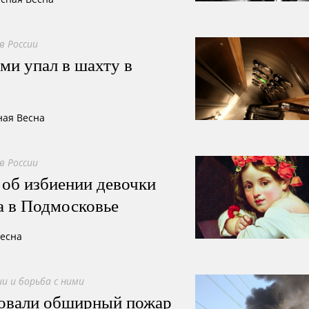
в России
ми упал в шахту в
ная Весна
в России
об избиении девочки
а в Подмосковье
Весна
и и борьба с ними
овали обширный пожар