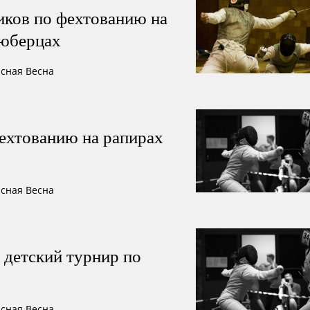
иков по фехтованию на
Люберцах
асная Весна
ехтованию на рапирах
асная Весна
 детский турнир по
асная Весна