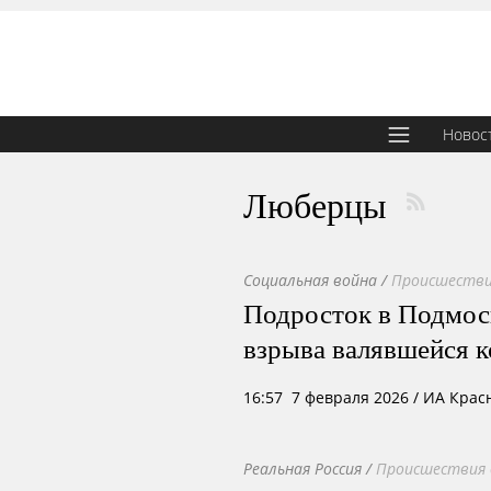
Новос
Люберцы
Социальная война
/
Происшестви
Подросток в Подмоск
взрыва валявшейся 
16:57 7 февраля 2026
/ ИА Крас
Реальная Россия
/
Происшествия 