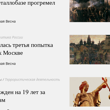
таллобазе прогремел
ная Весна
литика России
лась третья попытка
к Москве
ная Весна
ы
/
Террористическая деятельность
ден на 19 лет за
зм