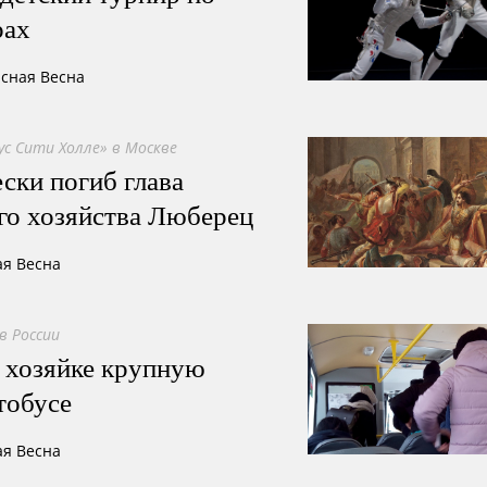
рах
асная Весна
ус Сити Холле» в Москве
ски погиб глава
го хозяйства Люберец
ая Весна
в России
 хозяйке крупную
тобусе
ая Весна