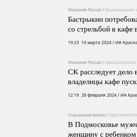
Реальная Россия
/
Криминальные 
Бастрыкин потребова
со стрельбой в кафе
19:23 10 марта 2024
/ ИА Красн
Реальная Россия
/
Происшествия 
СК расследует дело в
владелицы кафе пус
12:19 28 февраля 2024
/ ИА Кра
Социальная война
/
Преступность
В Подмосковье мужчи
женщину с ребенком