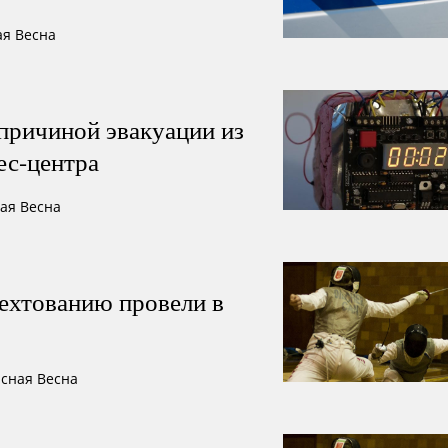
ая Весна
 причиной эвакуации из
ес-центра
ная Весна
ехтованию провели в
асная Весна