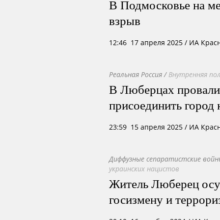
В Подмосковье на ме
взрыв
12:46 17 апреля 2025
/ ИА Крас
Реальная Россия
/
Внутренняя по
В Люберцах провали
присоединить город 
23:59 15 апреля 2025
/ ИА Крас
Диффузные сепаратистские войн
украинских нацистов
Житель Люберец осуж
госизмену и террори