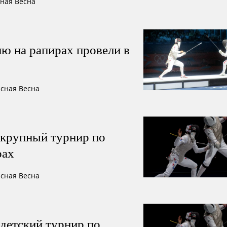
сная Весна
ю на рапирах провели в
асная Весна
крупный турнир по
рах
асная Весна
детский турнир по