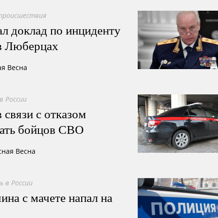
происшествия
л доклад по инциденту
 в Люберцах
ая Весна
в России
 связи с отказом
кать бойцов СВО
сная Весна
 в России
на с мачете напал на