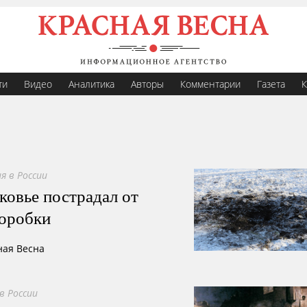
ти
Видео
Аналитика
Авторы
Комментарии
Газета
К
я в России
овье пострадал от
коробки
ная Весна
в России