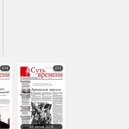
674
673
17 июня 2026
6