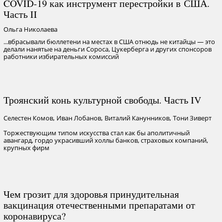
COVID-19 как инструмент перестройки в США.
Часть II
Ольга Николаева
...вбрасывали бюллетени на местах в США отнюдь не китайцы — это
делали нанятые на деньги Сороса, Цукерберга и других спонсоров
работники избирательных комиссий
Троянский конь культурной свободы. Часть IV
,
,
,
Селестен Комов
Иван Лобанов
Виталий Канунников
Тони Зиверт
Торжествующим типом искусства стал как бы аполитичный
авангард, гордо украсивший холлы банков, страховых компаний,
крупных фирм
Чем грозит для здоровья принудительная
вакцинация отечественными препаратами от
коронавируса?