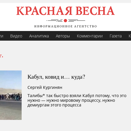
ти
Видео
Аналитика
Авторы
Комментарии
Газета
К
г.
Кабул, ковид и… куда?
Сергей Кургинян
Талибы* так быстро взяли Кабул потому, что это
нужно — нужно мировому процессу, нужно
демиургам этого процесса