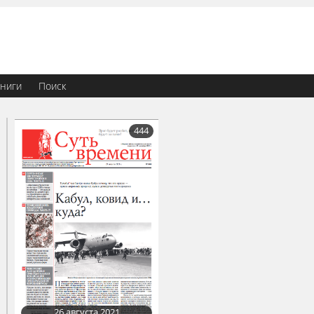
ниги
Поиск
444
26 августа 2021