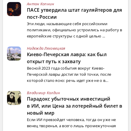
Антон Копнин
ПАСЕ утвердила штат гауляйтеров для
пост-России
Эти люди, называющие себя российскими
политиками, официально устроились на работу в
европейские структуры с одной целью ...
Надежда Ляховецкая
Киево-Печерская лавра: как был
открыт путь к захвату
Весной 2023 года события вокруг Киево-
Печерской лавры достигли той точки, после
которой стало ясно: речь идет уже не о в...
Владимир Колдин
Парадокс убыточных инвестиций
в ИИ, или Цена за лотерейный билет в
новый мир
Если ИИ превзойдет человека, тогда он уже не
венец творенья, а всего лишь промежуточная