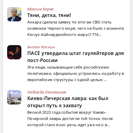
Максим Карев
Тяни, детка, тяни!
Анкара сделала заявку по итогам СВО стать
хозяином Черного моря, чего не было с момента
Кючук-Кайнарджийского мира (1774...
Антон Копнин
ПАСЕ утвердила штат гауляйтеров для
пост-России
Эти люди, называющие себя российскими
политиками, официально устроились на работу в
европейские структуры с одной целью ...
Надежда Ляховецкая
Киево-Печерская лавра: как был
открыт путь к захвату
Весной 2023 года события вокруг Киево-
Печерской лавры достигли той точки, после
которой стало ясно: речь идет уже не о в...