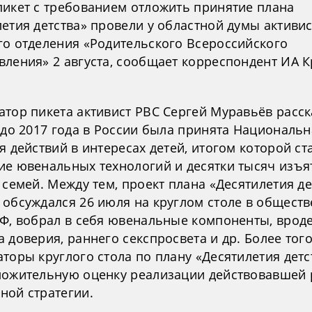
пикет с требованием отложить принятие плана
летия детства» провели у областной думы активи
го отделения «Родительского Всероссийского
вления» 2 августа, сообщает корреспондент ИА 
атор пикета активист РВС Сергей Муравьёв расск
 до 2017 года в России была принята Национальн
я действий в интересах детей, итогом которой ст
ие ювенальных технологий и десятки тысяч изъя
 семей. Между тем, проект плана «Десятилетия де
 обсуждался 26 июля на круглом столе в общест
РФ, вобрал в себя ювенальные компоненты, врод
 доверия, раннего секспросвета и др. Более того
торы круглого стола по плану «Десятилетия детс
ложительную оценку реализации действовавшей 
ной стратегии.