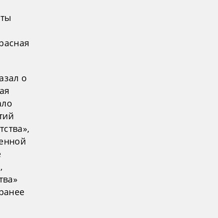
сты
Красная
азал о
ая
ало
тий
тства»,
венной
е
,
тва»
ранее