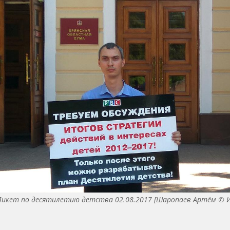
 Пикет по десятилетию детства 02.08.2017 [Шаропаев Артём © 