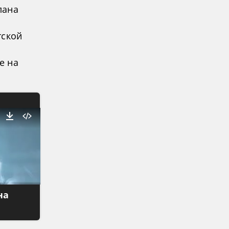
лана
тской
е на
на