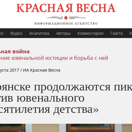
ти
Видео
Аналитика
Авторы
Комментарии
Газета
К
ная война
ение ювенальной юстиции и борьба с ней
густа 2017
/ ИА Красная Весна
рянске продолжаются пи
тив ювенального
сятилетия детства»