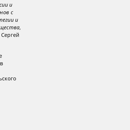
сии и
нов с
тегии и
щества,
л Сергей
е
ив
ьского