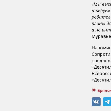
«Мы выс
требуем
родител
планы д
а не ин
Муравьё
Напомин
Сопроти
предлож
«Десятил
Всеросс
«Десятил
Брянс