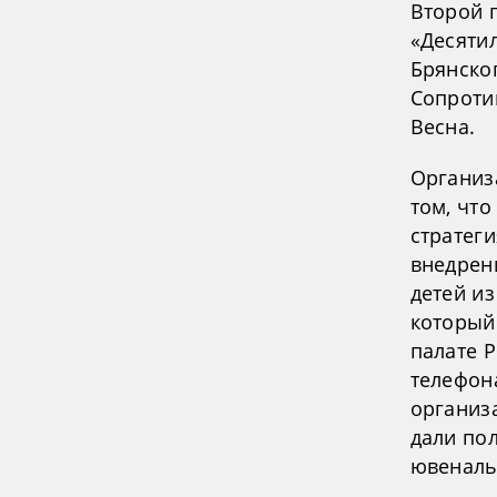
Второй 
«Десяти
Брянско
Сопроти
Весна.
Организ
том, что
стратеги
внедрен
детей из
который
палате 
телефона
организа
дали по
ювеналь