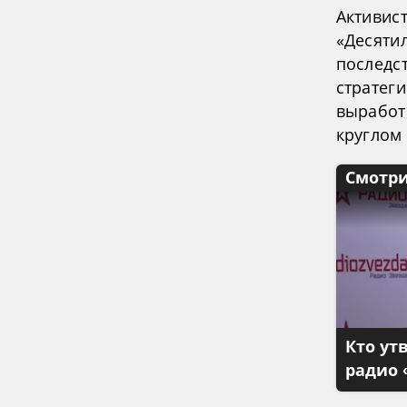
Активист
«Десяти
последс
стратеги
выработ
круглом
Смотри
Кто ут
радио 