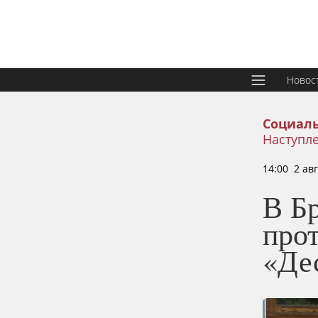
Новос
Социаль
Наступл
14:00 2 ав
В Б
про
«Де