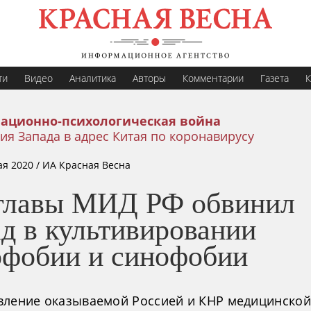
ти
Видео
Аналитика
Авторы
Комментарии
Газета
К
ационно-психологическая война
я Запада в адрес Китая по коронавирусу
ая 2020
/ ИА Красная Весна
главы МИД РФ обвинил
д в культивировании
офобии и синофобии
вление оказываемой Россией и КНР медицинской