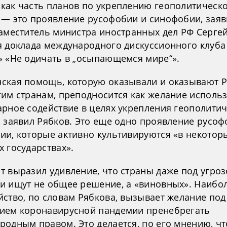
как часть планов по укреплению геополитическ
 — это проявление русофобии и синофобии, заяв
заместитель министра иностранных дел РФ Серге
я доклада международного дискуссионного клуба
» «Не одичать в „осыпающемся мире“».
ская помощь, которую оказывали и оказывают Р
гим странам, преподносится как желание исполь
арное содействие в целях укрепления геополити
, заявил Рябков. Это еще одно проявление русоф
ии, которые активно культивируются «в некотор
 государствах».
т выразил удивление, что страны даже под угро
и ищут не общее решение, а «виновных». Наибо
йство, по словам Рябкова, вызывает желание под
ием коронавирусной пандемии пренебрегать
родным правом. Это делается, по его мнению, ч