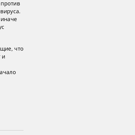
 против
вируса.
 иначе
ус
ющие, что
 и
начало