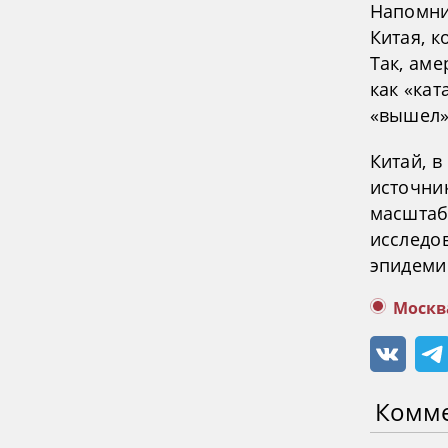
Напомни
Китая, 
Так, ам
как «кат
«вышел»
Китай, в
источни
масштаб
исследо
эпидеми
Москв
Комм