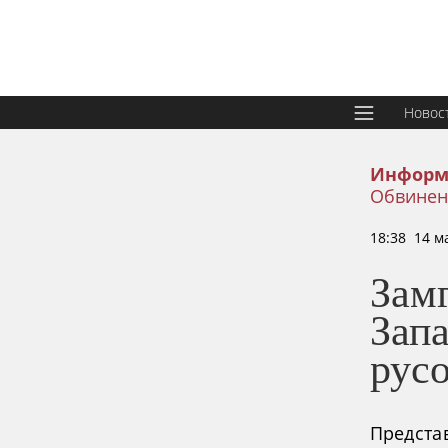
Новос
Информ
Обвинени
18:38 14 м
Зам
Запа
рус
Предста