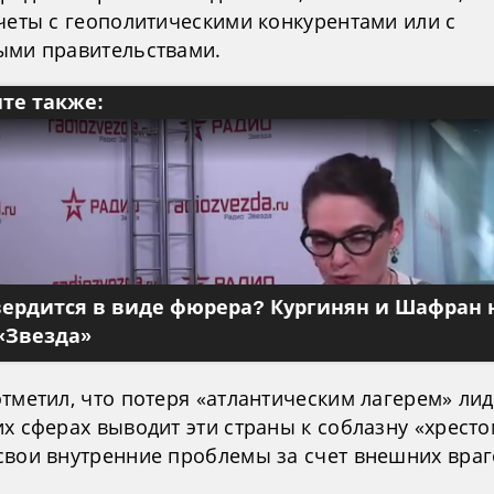
счеты с геополитическими конкурентами или с
ыми правительствами.
те также:
вердится в виде фюрера? Кургинян и Шафран 
«Звезда»
тметил, что потеря «атлантическим лагерем» ли
их сферах выводит эти страны к соблазну «хрест
свои внутренние проблемы за счет внешних враг