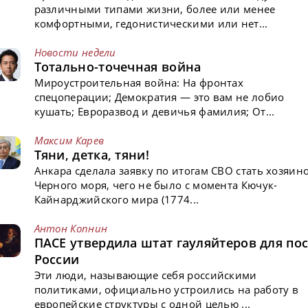
различными типами жизни, более или менее
комфортными, гедонистическими или нет...
Новости недели
Тотально-точечная война
Мироустроительная война: На фронтах
спецоперации; Демократия — это вам не лобио
кушать; Евроразвод и девичья фамилия; От...
Максим Карев
Тяни, детка, тяни!
Анкара сделала заявку по итогам СВО стать хозяин
Черного моря, чего не было с момента Кючук-
Кайнарджийского мира (1774...
Антон Копнин
ПАСЕ утвердила штат гауляйтеров для пос
России
Эти люди, называющие себя российскими
политиками, официально устроились на работу в
европейские структуры с одной целью ...