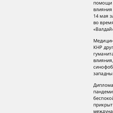
помощи 
влияния
14 мая 
во врем
«Валдай
Медицин
КНР дру
гуманит
влияния
синофоб
западных
Диплома
пандеми
беспоко
прикрыт
междуна