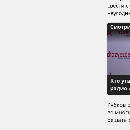
свести 
неугодн
Смотри
Кто ут
радио 
Рябков о
во мног
решать 