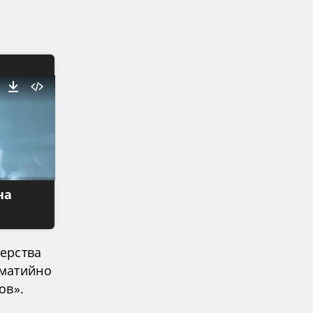
на
дерства
оматийно
ов».