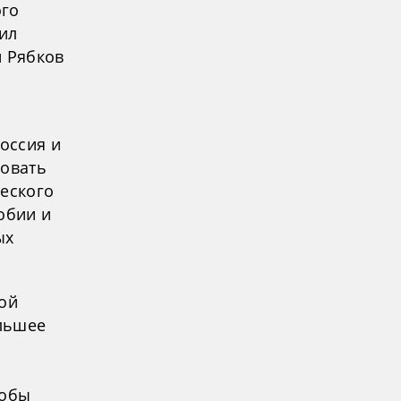
ого
ил
й Рябков
оссия и
зовать
ческого
обии и
ых
зой
льшее
тобы