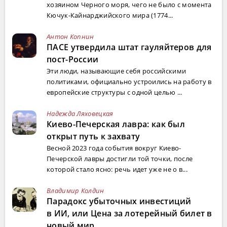
хозяином Черного моря, чего не было с момента
Кючук-Кайнарджийского мира (1774...
Антон Копнин
ПАСЕ утвердила штат гауляйтеров для
пост-России
Эти люди, называющие себя российскими
политиками, официально устроились на работу в
европейские структуры с одной целью ...
Надежда Ляховецкая
Киево-Печерская лавра: как был
открыт путь к захвату
Весной 2023 года события вокруг Киево-
Печерской лавры достигли той точки, после
которой стало ясно: речь идет уже не о в...
Владимир Колдин
Парадокс убыточных инвестиций
в ИИ, или Цена за лотерейный билет в
новый мир