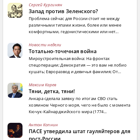
Сергей Кургинян
Запад против Зеленского?
Проблема сейчас для России стоит не между
различными типами жизни, более или менее
комфортными, гедонистическими или нет...
Новости недели
Тотально-точечная война
Мироустроительная война: На фронтах
спецоперации; Демократия — это вам не лобио
кушать; Евроразвод и девичья фамилия; От...
Максим Карев
Тяни, детка, тяни!
Анкара сделала заявку по итогам СВО стать
хозяином Черного моря, чего не было с момента
Кючук-Кайнарджийского мира (1774...
Антон Копнин
ПАСЕ утвердила штат гауляйтеров для
пост-России