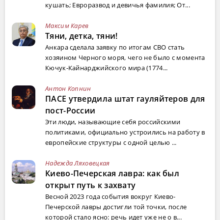
кушать; Евроразвод и девичья фамилия; От...
Максим Карев
Тяни, детка, тяни!
Анкара сделала заявку по итогам СВО стать
хозяином Черного моря, чего не было с момента
Кючук-Кайнарджийского мира (1774...
Антон Копнин
ПАСЕ утвердила штат гауляйтеров для
пост-России
Эти люди, называющие себя российскими
политиками, официально устроились на работу в
европейские структуры с одной целью ...
Надежда Ляховецкая
Киево-Печерская лавра: как был
открыт путь к захвату
Весной 2023 года события вокруг Киево-
Печерской лавры достигли той точки, после
которой стало ясно: речь идет уже не о в...