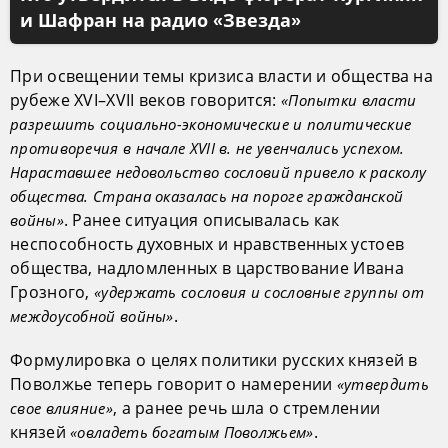
и Шафран на радио «Звезда»
При освещении темы кризиса власти и общества на
рубеже XVI–XVII веков говорится:
«Попытки власти
разрешить социально-экономические и политические
противоречия в начале XVII в. не увенчались успехом.
Нараставшее недовольство сословий привело к расколу
общества. Страна оказалась на пороге гражданской
. Ранее ситуация описывалась как
войны»
неспособность духовных и нравственных устоев
общества, надломленных в царствование Ивана
Грозного,
«удержать сословия и сословные группы от
.
междоусобной войны»
Формулировка о целях политики русских князей в
Поволжье теперь говорит о намерении
«утвердить
, а ранее речь шла о стремлении
свое влияние»
князей
.
«овладеть богатым Поволжьем»