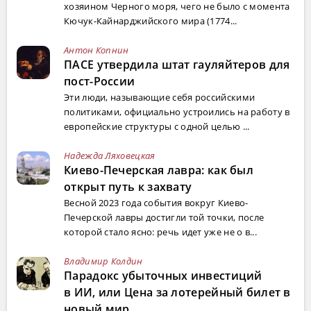
хозяином Черного моря, чего не было с момента
Кючук-Кайнарджийского мира (1774...
Антон Копнин
ПАСЕ утвердила штат гауляйтеров для
пост-России
Эти люди, называющие себя российскими
политиками, официально устроились на работу в
европейские структуры с одной целью ...
Надежда Ляховецкая
Киево-Печерская лавра: как был
открыт путь к захвату
Весной 2023 года события вокруг Киево-
Печерской лавры достигли той точки, после
которой стало ясно: речь идет уже не о в...
Владимир Колдин
Парадокс убыточных инвестиций
в ИИ, или Цена за лотерейный билет в
новый мир