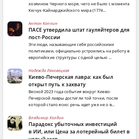
хозяином Черного моря, чего не было с момента
Кючук-Кайнарджийского мира (1774...
Антон Копнин
ПАСЕ утвердила штат гауляйтеров для
пост-России
Эти люди, называющие себя российскими
политиками, официально устроились на работу в
европейские структуры с одной целью ...
Надежда Ляховецкая
Киево-Печерская лавра: как был
открыт путь к захвату
Весной 2023 года события вокруг Киево-
Печерской лавры достигли той точки, после
которой стало ясно: речь идет уже не о в...
Владимир Колдин
Парадокс убыточных инвестиций
в ИИ, или Цена за лотерейный билет в
новый мир