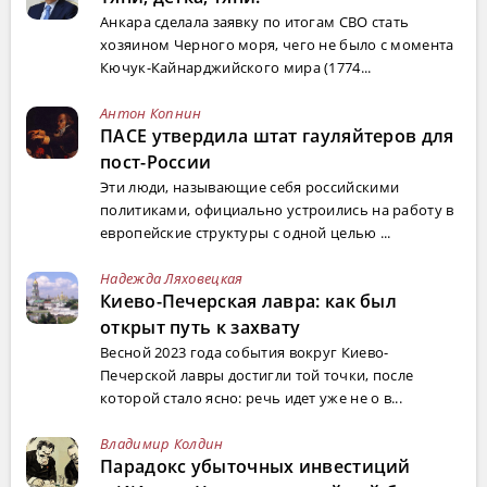
Анкара сделала заявку по итогам СВО стать
хозяином Черного моря, чего не было с момента
Кючук-Кайнарджийского мира (1774...
Антон Копнин
ПАСЕ утвердила штат гауляйтеров для
пост-России
Эти люди, называющие себя российскими
политиками, официально устроились на работу в
европейские структуры с одной целью ...
Надежда Ляховецкая
Киево-Печерская лавра: как был
открыт путь к захвату
Весной 2023 года события вокруг Киево-
Печерской лавры достигли той точки, после
которой стало ясно: речь идет уже не о в...
Владимир Колдин
Парадокс убыточных инвестиций