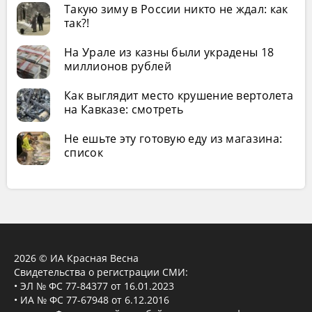
Такую зиму в России никто не ждал: как
так?!
На Урале из казны были украдены 18
миллионов рублей
Как выглядит место крушение вертолета
на Кавказе: смотреть
Не ешьте эту готовую еду из магазина:
список
2026 © ИА Красная Весна
Свидетельства о регистрации СМИ:
• ЭЛ № ФС 77-84377 от 16.01.2023
• ИА № ФС 77-67948 от 6.12.2016