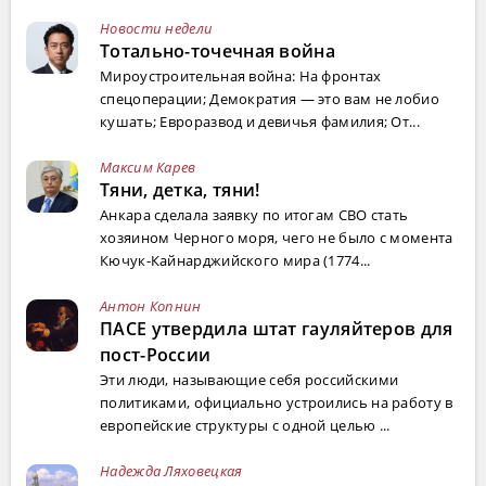
Новости недели
Тотально-точечная война
Мироустроительная война: На фронтах
спецоперации; Демократия — это вам не лобио
кушать; Евроразвод и девичья фамилия; От...
Максим Карев
Тяни, детка, тяни!
Анкара сделала заявку по итогам СВО стать
хозяином Черного моря, чего не было с момента
Кючук-Кайнарджийского мира (1774...
Антон Копнин
ПАСЕ утвердила штат гауляйтеров для
пост-России
Эти люди, называющие себя российскими
политиками, официально устроились на работу в
европейские структуры с одной целью ...
Надежда Ляховецкая