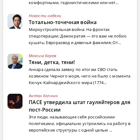
комфортными, гедонистическими или нет...
Новости недели
Тотально-точечная война
Мироустроительная война: На фронтах
спецоперации; Демократия — это вам не лобио
кушать; Евроразвод и девичья фамилия; От...
Максим Карев
Тяни, детка, тяни!
Анкара сделала заявку по итогам СВО стать
хозяином Черного моря, чего не было с момента
Кючук-Кайнарджийского мира (1774...
Антон Копнин
ПАСЕ утвердила штат гауляйтеров для
пост-России
Эти люди, называющие себя российскими
политиками, официально устроились на работу в
европейские структуры с одной целью ...