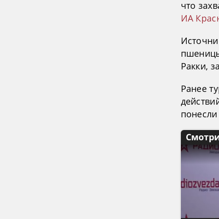
что зах
ИА Крас
Источни
пшеницы 
Ракки, з
Ранее т
действи
понесли 
Смотри