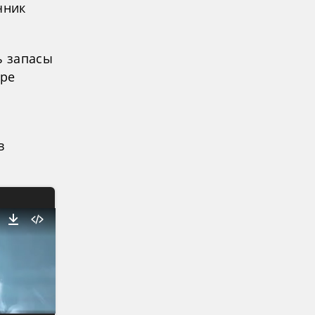
чник
ь запасы
ере
в