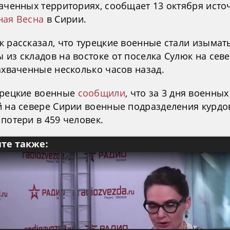
ваченных территориях, сообщает 13 октября исто
ная Весна
в Сирии.
к рассказал, что турецкие военные стали изымат
из складов на востоке от поселка Сулюк на сев
ахваченные несколько часов назад.
урецкие военные
сообщили
, что за 3 дня военных
й на севере Сирии военные подразделения курдо
потери в 459 человек.
те также: