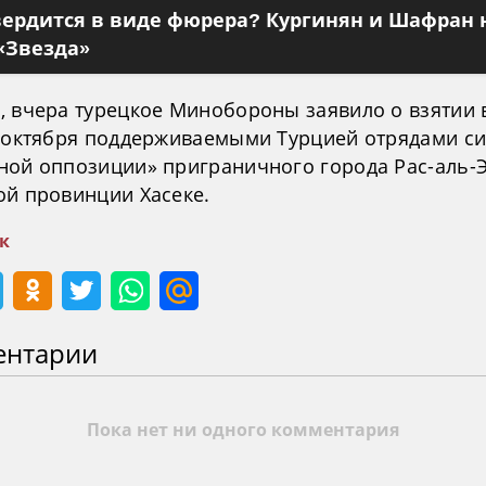
вердится в виде фюрера? Кургинян и Шафран 
«Звезда»
, вчера турецкое Минобороны заявило о взятии 
2 октября поддерживаемыми Турцией отрядами с
ной оппозиции» приграничного города Рас-аль-Э
ой провинции Хасеке.
к
ентарии
Пока нет ни одного комментария