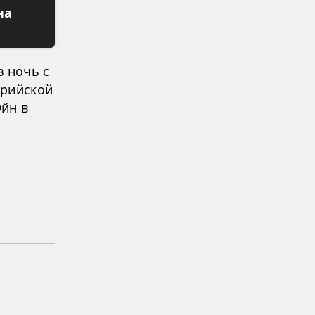
на
в ночь с
ирийской
йн в