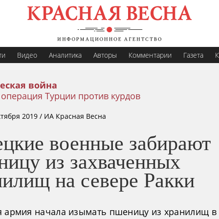
ти
Видео
Аналитика
Авторы
Комментарии
Газета
К
еская война
 операция Турции против курдов
ктября 2019
/ ИА Красная Весна
ецкие военные забирают
ницу из захваченных
нилищ на севере Ракки
я армия начала изымать пшеницу из хранилищ в