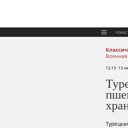
Новос
Классич
Военная
12:13 13 о
Тур
пше
хра
Турецка