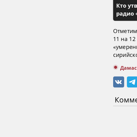
Кто ут
радио 
Отметим
11 на 1
«умерен
сирийск
Дамас
Комм