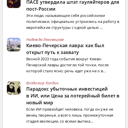
ПАСЕ утвердила штат гауляйтеров для
пост-России
Эти люди, называющие себя российскими
политиками, официально устроились на работу в
европейские структуры с одной целью ...
Надежда Ляховецкая
Киево-Печерская лавра: как был
открыт путь к захвату
Весной 2023 года события вокруг Киево-
Печерской лавры достигли той точки, после
которой стало ясно: речь идет уже не о в...
Владимир Колдин
Парадокс убыточных инвестиций
в ИИ, или Цена за лотерейный билет в
новый мир
Если ИИ превзойдет человека, тогда он уже не
венец творенья, а всего лишь промежуточная
стадия эволюции, со всеми вытека...