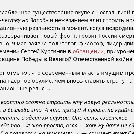
слабленное существование вкупе с ностальгией 
нчеству на Запад»
и нежеланием элит строить но
ационную реальность в момент, когда возродив
разворачивает новый фронт, грозит России смер
тью, 9 мая заявил политолог, философ, лидер дв
ремени» Сергей Кургинян в
обращении
, приуроче
довщине Победы в Великой Отечественной войне.
ог отметил, что современным власть имущим пр
на ядерное оружие, чем вновь ставить страну на
ационные рельсы.
вероятно сложно строить эту новую реальность.
, и безлюбо это. А что проще? А проще, по крайне
олтать о ядерном оружии. Оно есть, советское
ледство… И это просто, взял — хоп! Ну даже не с
п“, а поговорил на эту тему…»
, — комментирует С