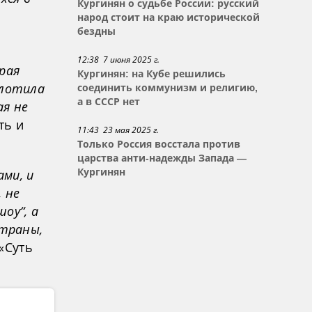
Кургинян о судьбе России: русский
народ стоит на краю исторической
бездны
12:38 7 июня 2025 г.
рая
Кургинян: на Кубе решились
плотила
соединить коммунизм и религию,
а в СССР нет
ая не
ть и
11:43 23 мая 2025 г.
Только Россия восстала против
царства анти-надежды Запада —
ми, и
Кургинян
 не
оу“, а
страны,
«Суть