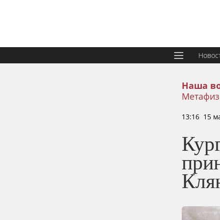
Новос
Наша в
Метафиз
13:16 15 м
Кург
прин
Клян