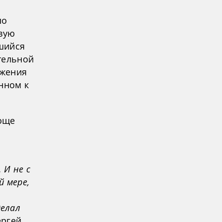
по
вую
шийся
тельной
ижения
нном к
още
 И не с
й мере,
делал
ергей