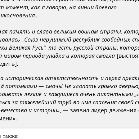
т момент, как я говорю, на линии боевого
рикосновения…
ная память и слава великим воинам страны, кото
ывалась „Союз нерушимый республик свободных с
еки Великая Русь“, то есть русской страны, котор
а миром периода упадка и которая смогла
[выстоя
едить].
а историческая ответственность и перед предка
ед потомками — смочь! Не хлопать громко дверью,
раивать легкие и кажущиеся очень пикантными „ш
ться за тяжелейший труд во имя спасения своей 
овечества и истории»
, — заявил лидер движения 
мени».
 также: