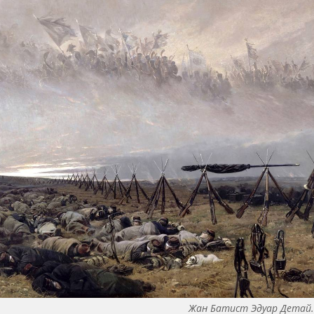
Жан Батист Эдуар Детай.