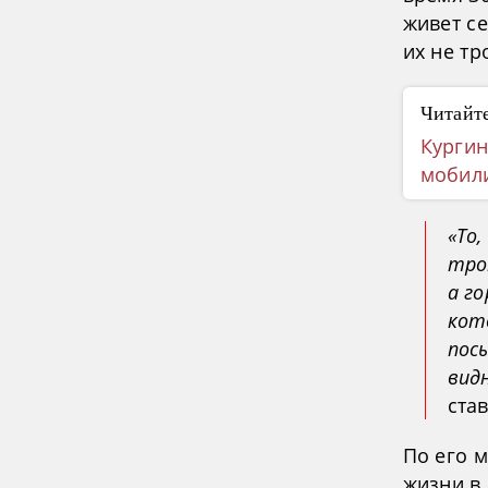
живет се
их не тр
Читайте
Кургин
мобил
«То
тро
а г
кот
пос
вид
ста
По его 
жизни в