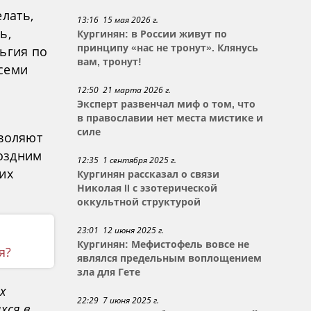
лать,
13:16 15 мая 2026 г.
ь,
Кургинян: в России живут по
принципу «нас не тронут». Клянусь
ьгия по
вам, тронут!
всеми
12:50 21 марта 2026 г.
Эксперт развенчал миф о том, что
в православии нет места мистике и
силе
зволяют
Поздним
12:35 1 сентября 2025 г.
их
Кургинян рассказал о связи
Николая II с эзотерической
оккультной структурой
23:01 12 июня 2025 г.
Кургинян: Мефистофель вовсе не
я?
являлся предельным воплощением
зла для Гете
х
22:29 7 июня 2025 г.
хся в