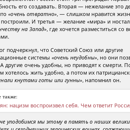
ность его создавать. Вторая — нежелание это де
что
«очень отвратно»
, — слишком нравится жизн
 построили. И третья — желание «мира» и ностал
нчеству на Запад»
, где хочется разместиться со 
ами.
ог подчеркнул, что Советский Союз или другие
ационные системы
«очень неудобны»
, но они по
А другие очень удобны, но приводят к смерти. 
м хотелось жить удобно, а потом их патрицианск
гнали кнутами готы или гунны»
, напомнил он.
 также:
ян: нацизм воспроизвел себя. Чем ответит Росси
 не уподобимся мы этому в память о наших велики
дках и сегодняшних героических воинах, сражающи