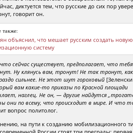
йчас, диктуется тем, что русские до сих пор увер
онут, говорит он.
 также:
ян объяснил, что мешает русским создать новую
изационную систему
, что сейчас существует, предполагает, что тебя
нут. Ну клянусь вам, тронут! Не так тронут, как
ораздо сильнее. Не этот шут гороховый
[Зеленски
орый вам какие-то приказы по Красной площади
ылает, наглец. Не он, — другие найдутся „трогат
ны они по всему, что происходит в мире. И что т
вит вопрос политолог.
мнению, на пути к созданию мобилизационного т
 современной России стоят три преграды: перва