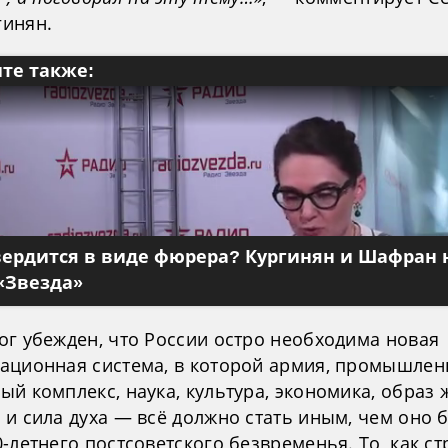
гинян.
те также:
вердится в виде фюрера? Кургинян и Шафран 
«Звезда»
ог убежден, что России остро необходима новая
ационная система, в которой армия, промышлен
й комплекс, наука, культура, экономика, образ 
 и сила духа — всё должно стать иным, чем оно 
-летнего постсоветского безвременья. То, как ст