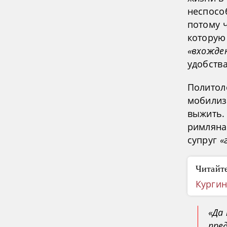
неспособ
потому 
которую
«вхожде
удобств
Политол
мобилиз
выжить. 
римляна
супруг
«
Читайте
Кургин
«Да
пре