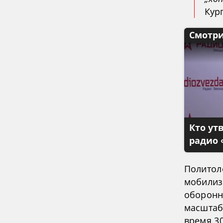
Кур
Смотри
Кто ут
радио 
Политол
мобилиз
оборонны
масштаб
время 30