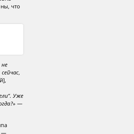
ены, что
 не
 сейчас,
й],
ели“. Уже
огда?»
—
ипа
я —