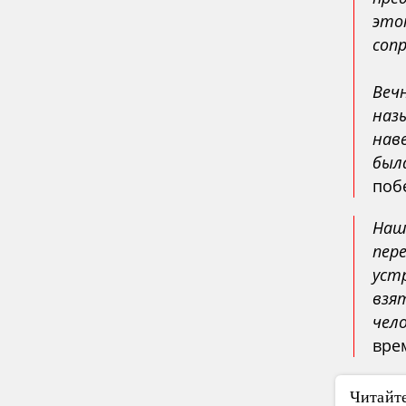
это
соп
Веч
наз
нав
был
поб
Наш
пер
уст
взя
чел
вре
Читайте