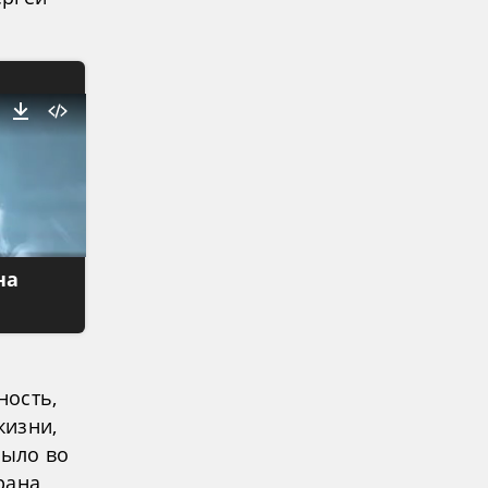
на
ность,
жизни,
было во
рана