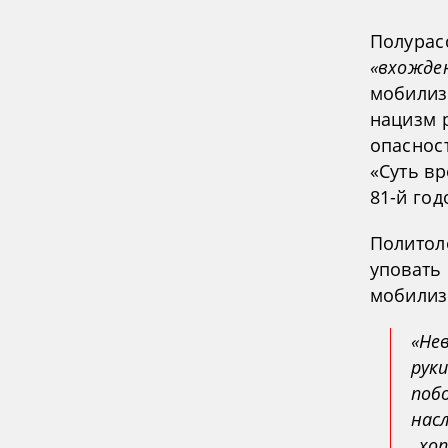
Полурас
«вхожде
мобилиз
нацизм 
опаснос
«Суть в
81-й го
Политол
уповать 
мобилиз
«Не
руки
поб
нас
„хо