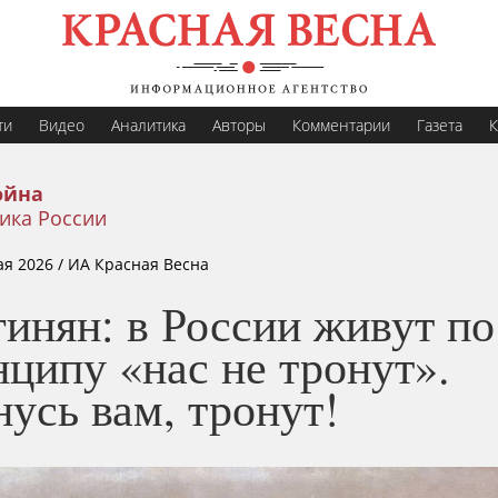
ти
Видео
Аналитика
Авторы
Комментарии
Газета
К
ойна
ика России
ая 2026
/ ИА Красная Весна
инян: в России живут по
ципу «нас не тронут».
усь вам, тронут!