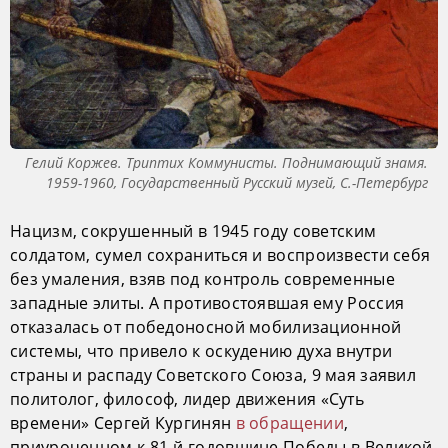
Гелий Коржев. Триптих Коммунисты. Поднимающий знамя.
1959-1960, Государственный Русский музей, С.-Петербург
Нацизм, сокрушенный в 1945 году советским
солдатом, сумел сохраниться и воспроизвести себя
без умаления, взяв под контроль современные
западные элиты. А противостоявшая ему Россия
отказалась от победоносной мобилизационной
системы, что привело к оскудению духа внутри
страны и распаду Советского Союза, 9 мая заявил
политолог, философ, лидер движения «Суть
времени» Сергей Кургинян
в обращении
,
приуроченном к 81-й годовщине Победы в Великой