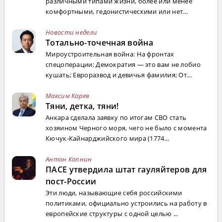
различными типами жизни, более или менее
комфортными, гедонистическими или нет...
Новости недели
Тотально-точечная война
Мироустроительная война: На фронтах
спецоперации; Демократия — это вам не лобио
кушать; Евроразвод и девичья фамилия; От...
Максим Карев
Тяни, детка, тяни!
Анкара сделала заявку по итогам СВО стать
хозяином Черного моря, чего не было с момента
Кючук-Кайнарджийского мира (1774...
Антон Копнин
ПАСЕ утвердила штат гауляйтеров для
пост-России
Эти люди, называющие себя российскими
политиками, официально устроились на работу в
европейские структуры с одной целью ...