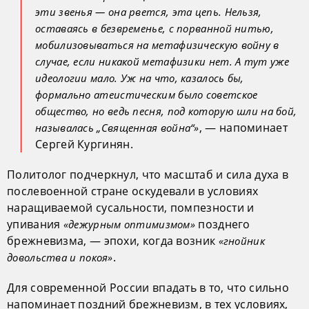
эти звенья — она рвется, эта цепь. Нельзя,
оставаясь в безвременье, с порванной нитью,
мобилизовываться на метафизическую войну в
случае, если никакой метафизики нет. А тут уже
идеологии мало. Уж на что, казалось бы,
формально атеистическим было советское
общество, но ведь песня, под которую шли на бой,
, — напоминает
называлась „Священная война“»
Сергей Кургинян.
Политолог подчеркнул, что масштаб и сила духа в
послевоенной стране оскудевали в условиях
наращиваемой сусальности, помпезности и
упивания
позднего
«дежурным оптимизмом»
брежневизма, — эпохи, когда возник
«гнойник
.
довольства и покоя»
Для современной России впадать в то, что сильно
напоминает поздний брежневизм, в тех условиях,